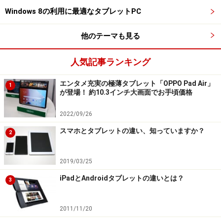
電子書籍やストリーミング動画を楽しむ場合には、「間
Windows 8の利用に最適なタブレットPC
違いない」と言い切れるほど、タブレットのほうが良い
体験が得られます。
他のテーマも見る
この用途に向く理由は、操作方法とサイズです。タブレ
人気記事ランキング
ットは、ディスプレイに表示された内容をタッチで直接
操作が可能。キーボードやマウスを使った操作と比較す
エンタメ充実の極薄タブレット「OPPO Pad Air」
1
が登場！ 約10.3インチ大画面でお手頃価格
ると、より直感的に使えます。電子書籍のページ送りを
する操作などは、ノートPCでは実現できない自然な体験
2022/09/26
です。
スマホとタブレットの違い、知っていますか？
2
多くのタブレットが10インチ前後のサイズですが、これ
2019/03/25
はパーソナルコンピュータの父「アラン・ケイ」が、
iPadとAndroidタブレットの違いとは？
iPadの大きさをジェスチャーでスティーブ・ジョブズに
3
示し「この大きさにすれば、世界を支配できる」と言っ
たのがはじまりです。おかげで、机の前ではなくソファ
2011/11/20