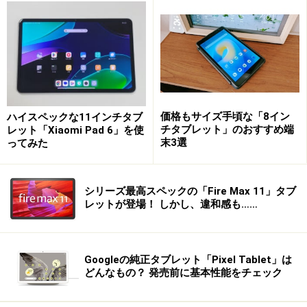
筆者愛用の「iPad Pro」。新型Macと同じCPU「Apple M1」
を搭載する
ノートPCは、Windowsに限っても古い歴史があります。
始まりは1991年の「Windows for Pen Computing」。こ
の頃は、指ではなくペンで操作する携帯型コンピュータ
に注目が集まっており、Windows for Pen Computingも潮
価格もサイズ手頃な「8イン
ハイスペックな11インチタブ
チタブレット」のおすすめ端
流にのって登場しました。
レット「Xiaomi Pad 6」を使
末3選
ってみた
この後、2002年には「Windows XP Tablet PC
Edition」、2006年に「Windows Vista」と続きますが、
シリーズ最高スペックの「Fire Max 11」タブ
レットが登場！ しかし、違和感も……
キメラのようにキーボード、マウスとペン操作の2つが
共存するOSは市場には受け入れられず、ペン操作の携帯
型コンピュータは「失敗」の烙印が押された分野となり
Googleの純正タブレット「Pixel Tablet」は
ます。
どんなもの？ 発売前に基本性能をチェック
この風向きを変えたのがiPhoneでした。多くのユーザー