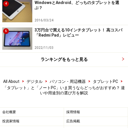
ーやベッドに寝転んで、端末を手に持ちながらコンテン
WindowsとAndroid、どっちのタブレットを選
4
ツを楽しめます。ノートPCでは、こうした使い方は考え
ぶ？
られませんでした。
2016/03/24
3万円台で買える10インチタブレット！ 高コスパ
5
「Redmi Pad」レビュー
電子書籍を読む様子。見開きで楽しめるタブレットもある
2022/11/03
ランキングをもっと見る
ワードやエクセルを使う：ノートPCが優勢
これまで、ワード（Word）やエクセル（Excel）などの
>
>
>
>
All About
デジタル
パソコン・周辺機器
タブレットPC
オフィスアプリは、ノートPCで使うのが常でしたが、タ
「タブレット」と「ノートPC」いま買うならどっちがおすすめ？ 違
いや用途別の選び方を解説
ブレットも生産性向上のツールとして活用されていま
す。
会社概要
採用情報
タブレットで同アプリを使う時は、外付けキーボードと
投資家情報
広告掲載
マウスが欲しくなりますが、今や使えないタブレットは