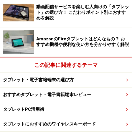
がiPhoneのような操作感をノートPCでも求め、2012年
動画配信サービスを楽しむ人向けの「タブレッ
ト」の選び方！ こだわりポイント別におすす
に登場のWindows 8ではスマホ同様に指を使うタッチ操
めを解説
作に対応。指でも不自由しない操作感や配慮がなされ、
現在のWindows 11まで続きます。このような試行錯誤の
AmazonのFireタブレットはどんなもの？ お
末、いまの形となり現在に至るのです。
すすめ機種や便利な使い方を分かりやすく解説
2in1タイプのWindowsタブレット。キーボード付きだがタブ
この記事に関連するテーマ
レットのように使える
では、用途別にタブレットとノートPCのどちらが向いて
タブレット・電子書籍端末の選び方
いるのか、使い勝手がどう変わるのかを見ていきます。
おすすめタブレット・電子書籍端末レビュー
タブレットPC活用術
電子書籍やストリーミング動画を楽しむ：
タブレットに軍配
タブレットにおすすめのワイヤレスキーボード