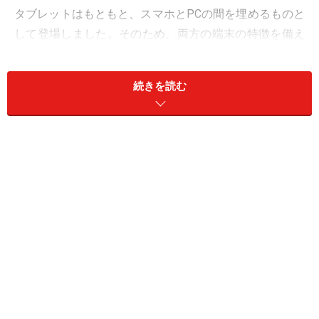
タブレットはもともと、スマホとPCの間を埋めるものと
して登場しました。そのため、両方の端末の特徴を備え
ています。例えばスマホと同じく、すぐ電源が入るので
思い立った時にすぐ使えます。ディスプレイに表示され
続きを読む
たものを指で触れて操作するのもスマホと同じです。デ
ィスプレイサイズは10インチクラスが主力ですが、ノー
トPCに迫る14.6インチのディスプレイサイズのタブレッ
トもあり、近年はビジネスユースでも活用されていま
す。
初代iPadの登場から13年が経ち、ディスプレイサイズや
バリエーションが増え、使い方の幅は広がっています
が、コンセプトに大きな変更はなく現在に至ります。