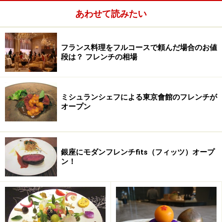
あわせて読みたい
※記事内容は執筆時点のものです。最新の内容をご確認くださ
い。
※メニューや料金などのデータは、取材時または記事公開時点で
の内容です。
フランス料理をフルコースで頼んだ場合のお値
段は？ フレンチの相場
次のページへ
1
/
2
ミシュランシェフによる東京會館のフレンチが
オープン
銀座にモダンフレンチfits（フィッツ）オープ
ン！