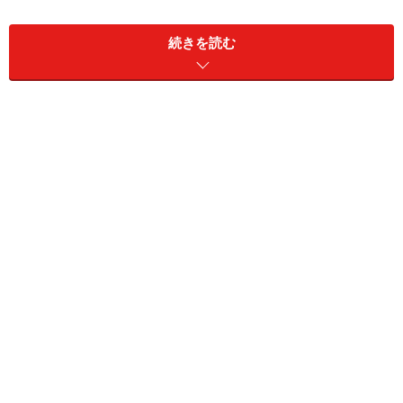
ビルとのトラブルで退転を余儀なくされた話は割愛する
続きを読む
が、ひとりの有能な料理人とそのマダムの人生は2010年
に大きく変わった。料理界から消えていく料理人もいれ
ば人気の新業態のレストランで再生する料理人もいる。
内臓料理のメニューが比較的多い
そんな中、シェフとマダムは不運とも思われる過去を清
算しつつ、赤羽岩淵という静かな街で煌々としたフレン
チの光を灯している。
茸たっぷりのラヴィオリにシャンピニオンのソースがぴった
り