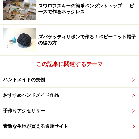
と長さ25cmを2本(フリル用)
スワロフスキーの簡単ペンダントトップ……ビ
ーズで作るネックレス！
使うリボンが化繊の場合は、写真のようにライターの炎
でリボンの端を軽くあぶってほつれ留めをすると作業が
やりやすくなります。※火事や火傷には厳重に注意して
ズパゲッティリボンで作る！ベビーニット帽子
くださいね。
の編み方
この記事に関連するテーマ
両面テープをつける
ハンドメイドの実例
2.クリップに両面テープを小さく切って貼り付けます。
写真の4箇所と、サイドに1箇所ずつ程度で良いでしょ
おすすめハンドメイド作品
う。べったり全体にテープをつけてしまうと、後から糸
で縫い付けるときに針が通らず作業しにくくなります。
手作りアクセサリー
素敵な生地が買える通販サイト