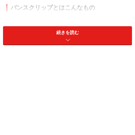
バンスクリップとはこんなもの
続きを読む
シンプルなバンスクリップをアレンジ
バンスクリップとは、熊手のような形で両側から髪の毛
を挟みこむ作りのヘアクリップです。今回はシンプルな
形のものを材料として使います。糸で固定する手順があ
りますので、写真のもののように、なるべく本体にすき
間の多いデザインのほうが作りやすいでしょう。