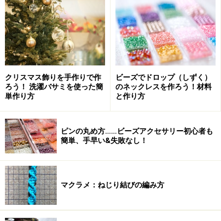
長さ約7cmのバンスクリップ 1個
幅3cmのグログランリボン 約180cm
両面テープ
縫い糸(透明の樹脂糸、黒い糸を使用)
クリスマス飾りを手作りで作
ビーズでドロップ（しずく）
ろう！ 洗濯バサミを使った簡
のネックレスを作ろう！材料
単作り方
と作り方
シュシュバンスクリップの作り方手順
ピンの丸め方……ビーズアクセサリー初心者も
簡単、手早い&失敗なし！
端のほつれ留めをするとよい
マクラメ：ねじり結びの編み方
1.最初に以下のようにリボンを分けてカットします。
長さ40cmを1本(本体をカバーする用)・長さ45cmを2本