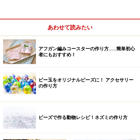
あわせて読みたい
アフガン編みコースターの作り方……簡単初心
者にもおすすめ！
ビー玉をオリジナルビーズに！ アクセサリー
の作り方
シュシュバンスの材料
クリップの大きさやリボンの種類によって材料の量も変
わってきますが、今回は以下のように用意しました。
ビーズで作る動物レシピ！ネズミの作り方
材料