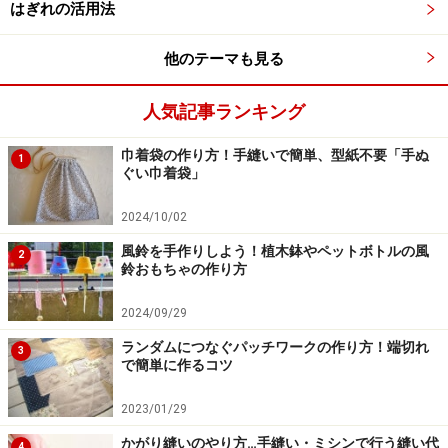
はぎれの活用法
金具部分を覆っていく
3.長さ40cmのリボンを使って、クリップ上部のバネ金具
他のテーマも見る
を隠すように覆います。
人気記事ランキング
巾着袋の作り方！手縫いで簡単、型紙不要「手ぬ
1
ぐい巾着袋」
クロスするように覆う
2024/10/02
ここは伸縮する箇所ですので、ゆったりとリボンを交差
風鈴を手作りしよう！植木鉢やペットボトルの風
させる形でカバーしていきます。さきほど貼っておいた
2
鈴おもちゃの作り方
両面テープのはくり紙を剥がしながら固定します。
2024/09/29
ランダムにつなぐパッチワークの作り方！端切れ
3
で簡単に作るコツ
数箇所を縫い留める
2023/01/29
4.次に、クリップ本体のすき間に糸を回しながら、リボ
かがり縫いのやり方…手縫い・ミシンで行う縫い代
4