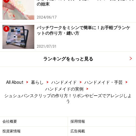
ンを数箇所固定します。ここでは目立たない透明の糸で
の始末
縫っています。少し細かい作業ですが、仕上がりの強度
2024/06/17
を高めるために大事な手順です。この土台作りがうまく
パッチワークをミシンで簡単に！お手軽ブランケ
できれば、後が楽になります。※糸で縫うことが難しい
5
ットの作り方・縫い方
場合には、グルーガン（ホットボンド）で接着する方法
もありますが、リボンの材質によっては溶けてしまう場
2021/07/31
合があるので注意。
ランキングをもっと見る
>
>
>
>
All About
暮らし
ハンドメイド
ハンドメイド・手芸
>
ハンドメイドの実例
大きな針目でミシンをかける
シュシュバンスクリップの作り方！リボンやビーズでアレンジしよ
う
5.飾り用のフリルを作ります。カットした残り4本のリボ
ンの中央に荒い針目でミシンをかけます。縫い終わりは
会社概要
採用情報
返し縫いをしないでおきます。
投資家情報
広告掲載