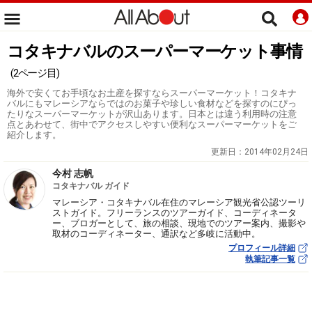
コタキナバルのスーパーマーケット事情
(2ページ目)
海外で安くてお手頃なお土産を探すならスーパーマーケット！コタキナ
バルにもマレーシアならではのお菓子や珍しい食材などを探すのにぴっ
たりなスーパーマーケットが沢山あります。日本とは違う利用時の注意
点とあわせて、街中でアクセスしやすい便利なスーパーマーケットをご
紹介します。
更新日：
2014年02月24日
今村 志帆
コタキナバル ガイド
マレーシア・コタキナバル在住のマレーシア観光省公認ツーリ
ストガイド。フリーランスのツアーガイド、コーディネータ
ー、ブロガーとして、旅の相談、現地でのツアー案内、撮影や
取材のコーディネーター、通訳など多岐に活動中。
プロフィール詳細
執筆記事一覧