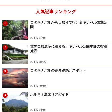
人気記事ランキング
コタキナバルから日帰りで行けるキナバル国立公
1
園
2014/07/01
世界自然遺産に泊まる！キナバル公園本部の宿泊
2
施設
2014/08/22
コタキナバルの絶景夕焼けスポット
3
2014/10/05
ボルネオ島エリアガイド
4
2013/04/01