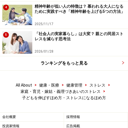
精神年齢が低い人の特徴は？ 慕われる大人になる
4
ために実践すべき「精神年齢を上げる5つの方法」
2025/11/17
「社会人の実家暮らし」は大変？ 親との同居スト
5
レスを減らす思考法
2026/01/28
ランキングをもっと見る
>
>
>
>
All About
健康・医療
健康管理
ストレス
>
家庭・育児・嫁姑・義理づきあいのストレス
子どもを伸ばすほめ方・ストレスになるほめ方
会社概要
採用情報
投資家情報
広告掲載