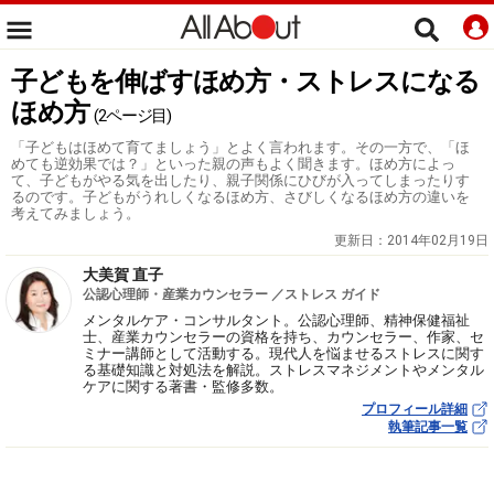
子どもを伸ばすほめ方・ストレスになる
ほめ方
(2ページ目)
「子どもはほめて育てましょう」とよく言われます。その一方で、「ほ
めても逆効果では？」といった親の声もよく聞きます。ほめ方によっ
て、子どもがやる気を出したり、親子関係にひびが入ってしまったりす
るのです。子どもがうれしくなるほめ方、さびしくなるほめ方の違いを
考えてみましょう。
更新日：
2014年02月19日
大美賀 直子
公認心理師・産業カウンセラー ／ストレス ガイド
メンタルケア・コンサルタント。公認心理師、精神保健福祉
士、産業カウンセラーの資格を持ち、カウンセラー、作家、セ
ミナー講師として活動する。現代人を悩ませるストレスに関す
る基礎知識と対処法を解説。ストレスマネジメントやメンタル
ケアに関する著書・監修多数。
プロフィール詳細
執筆記事一覧