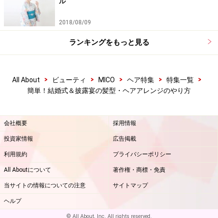
ル
2018/08/09
ランキングをもっと見る
>
>
>
>
>
All About
ビューティ
MICO
ヘア特集
特集一覧
簡単！結婚式＆披露宴の髪型・ヘアアレンジのやり方
会社概要
採用情報
投資家情報
広告掲載
利用規約
プライバシーポリシー
All Aboutについて
著作権・商標・免責
当サイトの情報についての注意
サイトマップ
ヘルプ
© All About, Inc. All rights reserved.