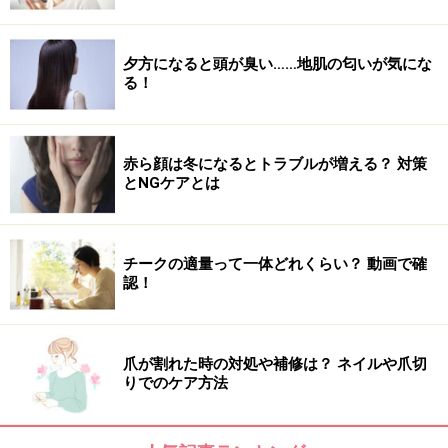
夕方になると頭が臭い……地肌の匂いが気にな
る！
赤ら顔は冬になるとトラブルが増える？ 対策
とNGケアとは
チークの適量って一体どれくらい？ 動画で確
認！
爪が割れた時の対処や補修は？ ネイルや爪切
りでのケア方法