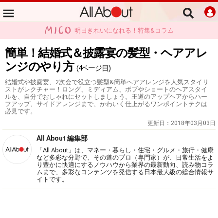
明日きれいになれる！特集&コラム
簡単！結婚式＆披露宴の髪型・ヘアアレ
ンジのやり方
(4ページ目)
結婚式や披露宴、2次会で役立つ髪型&簡単ヘアアレンジを人気スタイリ
ストがレクチャー！ロング、ミディアム、ボブやショートのヘアスタイ
ルを、自分でおしゃれにセットしましょう。王道のアップヘアからハー
フアップ、サイドアレンジまで、かわいく仕上がるワンポイントテクは
必見です。
更新日：
2018年03月03日
All About 編集部
「All About」は、マネー・暮らし・住宅・グルメ・旅行・健康
など多彩な分野で、その道のプロ（専門家）が、日常生活をよ
り豊かに快適にするノウハウから業界の最新動向、読み物コラ
ムまで、多彩なコンテンツを発信する日本最大級の総合情報サ
イトです。