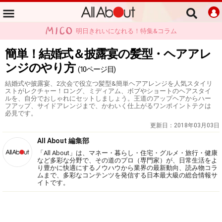
明日きれいになれる！特集&コラム
簡単！結婚式＆披露宴の髪型・ヘアアレ
ンジのやり方
(10ページ目)
結婚式や披露宴、2次会で役立つ髪型&簡単ヘアアレンジを人気スタイリ
ストがレクチャー！ロング、ミディアム、ボブやショートのヘアスタイ
ルを、自分でおしゃれにセットしましょう。王道のアップヘアからハー
フアップ、サイドアレンジまで、かわいく仕上がるワンポイントテクは
必見です。
更新日：
2018年03月03日
All About 編集部
「All About」は、マネー・暮らし・住宅・グルメ・旅行・健康
など多彩な分野で、その道のプロ（専門家）が、日常生活をよ
り豊かに快適にするノウハウから業界の最新動向、読み物コラ
ムまで、多彩なコンテンツを発信する日本最大級の総合情報サ
イトです。