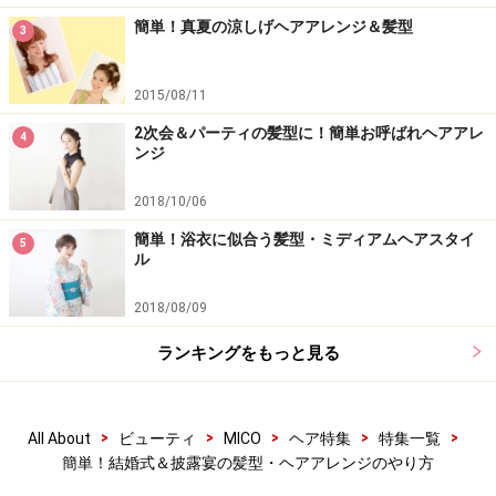
簡単！真夏の涼しげヘアアレンジ＆髪型
3
2015/08/11
2次会＆パーティの髪型に！簡単お呼ばれヘアアレ
4
ンジ
2018/10/06
簡単！浴衣に似合う髪型・ミディアムヘアスタイ
5
ル
2018/08/09
ランキングをもっと見る
>
>
>
>
>
All About
ビューティ
MICO
ヘア特集
特集一覧
簡単！結婚式＆披露宴の髪型・ヘアアレンジのやり方