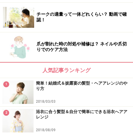
チークの適量って一体どれくらい？ 動画で確
認！
爪が割れた時の対処や補修は？ ネイルや爪切
りでのケア方法
人気記事ランキング
簡単！結婚式＆披露宴の髪型・ヘアアレンジのや
1
り方
2018/03/03
浴衣に合う髪型＆自分で簡単にできる浴衣へアア
2
レンジ
2018/08/09