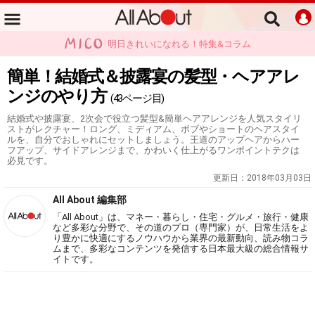
明日きれいになれる！特集&コラム
簡単！結婚式＆披露宴の髪型・ヘアアレ
ンジのやり方
(43ページ目)
結婚式や披露宴、2次会で役立つ髪型&簡単ヘアアレンジを人気スタイリ
ストがレクチャー！ロング、ミディアム、ボブやショートのヘアスタイ
ルを、自分でおしゃれにセットしましょう。王道のアップヘアからハー
フアップ、サイドアレンジまで、かわいく仕上がるワンポイントテクは
必見です。
更新日：
2018年03月03日
All About 編集部
「All About」は、マネー・暮らし・住宅・グルメ・旅行・健康
など多彩な分野で、その道のプロ（専門家）が、日常生活をよ
り豊かに快適にするノウハウから業界の最新動向、読み物コラ
ムまで、多彩なコンテンツを発信する日本最大級の総合情報サ
イトです。