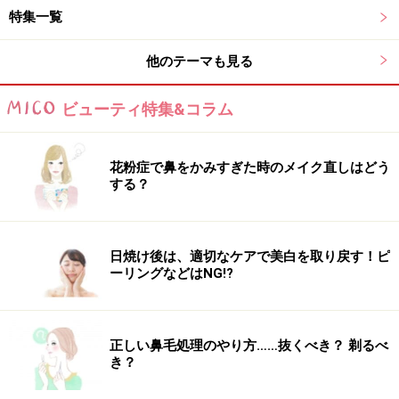
特集一覧
他のテーマも見る
ビューティ特集&コラム
花粉症で鼻をかみすぎた時のメイク直しはどう
する？
日焼け後は、適切なケアで美白を取り戻す！ピ
ーリングなどはNG!?
正しい鼻毛処理のやり方……抜くべき？ 剃るべ
き？