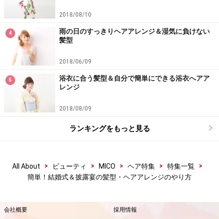
2018/08/10
雨の日のすっきりヘアアレンジ＆湿気に負けない
4
髪型
2018/06/09
浴衣に合う髪型＆自分で簡単にできる浴衣へアア
5
レンジ
2018/08/09
ランキングをもっと見る
>
>
>
>
>
All About
ビューティ
MICO
ヘア特集
特集一覧
簡単！結婚式＆披露宴の髪型・ヘアアレンジのやり方
会社概要
採用情報