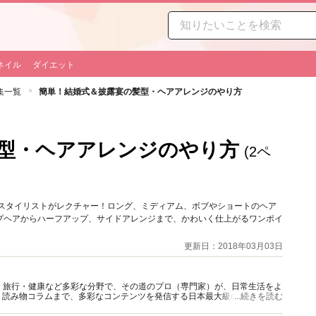
ネイル
ダイエット
集一覧
簡単！結婚式＆披露宴の髪型・ヘアアレンジのやり方
型・ヘアアレンジのやり方
(2ペ
気スタイリストがレクチャー！ロング、ミディアム、ボブやショートのヘア
プヘアからハーフアップ、サイドアレンジまで、かわいく仕上がるワンポイ
更新日：2018年03月03日
グルメ・旅行・健康など多彩な分野で、その道のプロ（専門家）が、日常生活をよ
、読み物コラムまで、多彩なコンテンツを発信する日本最大級の総合情報サ
...続きを読む