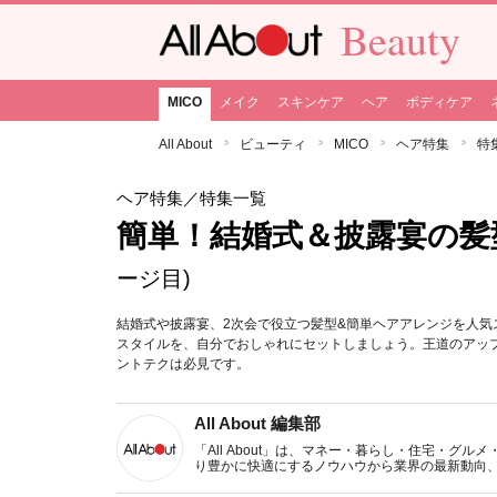
Beauty
MICO
メイク
スキンケア
ヘア
ボディケア
All About
ビューティ
MICO
ヘア特集
特
ヘア特集
／特集一覧
簡単！結婚式＆披露宴の髪
ージ目)
結婚式や披露宴、2次会で役立つ髪型&簡単ヘアアレンジを人
スタイルを、自分でおしゃれにセットしましょう。王道のアッ
ントテクは必見です。
All About 編集部
「All About」は、マネー・暮らし・住宅・
り豊かに快適にするノウハウから業界の最新動向
イトです。