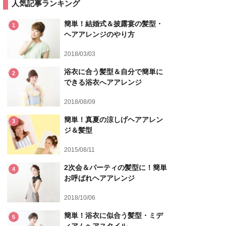
人気記事ランキング
簡単！結婚式＆披露宴の髪型・
1
ヘアアレンジのやり方
2018/03/03
浴衣に合う髪型＆自分で簡単に
2
できる浴衣へアアレンジ
2018/08/09
簡単！真夏の涼しげヘアアレン
3
ジ＆髪型
2015/08/11
2次会＆パーティの髪型に！簡単
4
お呼ばれヘアアレンジ
2018/10/06
簡単！浴衣に似合う髪型・ミデ
5