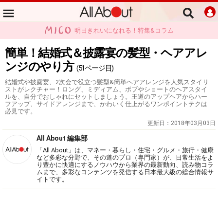
明日きれいになれる！特集&コラム
簡単！結婚式＆披露宴の髪型・ヘアアレ
ンジのやり方
(51ページ目)
結婚式や披露宴、2次会で役立つ髪型&簡単ヘアアレンジを人気スタイリ
ストがレクチャー！ロング、ミディアム、ボブやショートのヘアスタイ
ルを、自分でおしゃれにセットしましょう。王道のアップヘアからハー
フアップ、サイドアレンジまで、かわいく仕上がるワンポイントテクは
必見です。
更新日：
2018年03月03日
All About 編集部
「All About」は、マネー・暮らし・住宅・グルメ・旅行・健康
など多彩な分野で、その道のプロ（専門家）が、日常生活をよ
り豊かに快適にするノウハウから業界の最新動向、読み物コラ
ムまで、多彩なコンテンツを発信する日本最大級の総合情報サ
イトです。