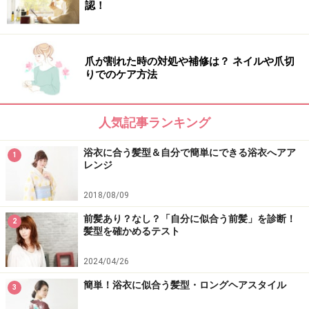
認！
爪が割れた時の対処や補修は？ ネイルや爪切
りでのケア方法
人気記事ランキング
浴衣に合う髪型＆自分で簡単にできる浴衣へアア
1
レンジ
2018/08/09
前髪あり？なし？「自分に似合う前髪」を診断！
2
髪型を確かめるテスト
2024/04/26
簡単！浴衣に似合う髪型・ロングヘアスタイル
3