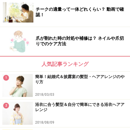
チークの適量って一体どれくらい？ 動画で確
認！
爪が割れた時の対処や補修は？ ネイルや爪切
りでのケア方法
人気記事ランキング
簡単！結婚式＆披露宴の髪型・ヘアアレンジのや
1
り方
2018/03/03
浴衣に合う髪型＆自分で簡単にできる浴衣へアア
2
レンジ
2018/08/09