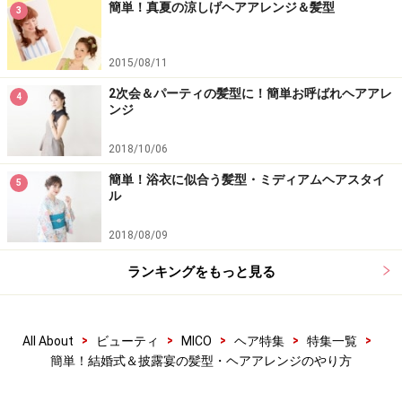
簡単！真夏の涼しげヘアアレンジ＆髪型
3
2015/08/11
2次会＆パーティの髪型に！簡単お呼ばれヘアアレ
4
ンジ
2018/10/06
簡単！浴衣に似合う髪型・ミディアムヘアスタイ
5
ル
2018/08/09
ランキングをもっと見る
>
>
>
>
>
All About
ビューティ
MICO
ヘア特集
特集一覧
簡単！結婚式＆披露宴の髪型・ヘアアレンジのやり方