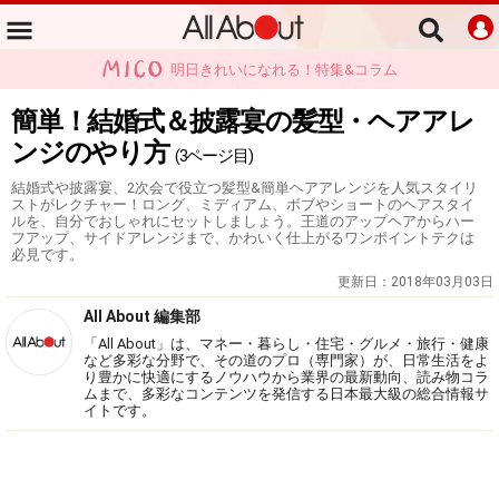
明日きれいになれる！特集&コラム
簡単！結婚式＆披露宴の髪型・ヘアアレ
ンジのやり方
(3ページ目)
結婚式や披露宴、2次会で役立つ髪型&簡単ヘアアレンジを人気スタイリ
ストがレクチャー！ロング、ミディアム、ボブやショートのヘアスタイ
ルを、自分でおしゃれにセットしましょう。王道のアップヘアからハー
フアップ、サイドアレンジまで、かわいく仕上がるワンポイントテクは
必見です。
更新日：
2018年03月03日
All About 編集部
「All About」は、マネー・暮らし・住宅・グルメ・旅行・健康
など多彩な分野で、その道のプロ（専門家）が、日常生活をよ
り豊かに快適にするノウハウから業界の最新動向、読み物コラ
ムまで、多彩なコンテンツを発信する日本最大級の総合情報サ
イトです。