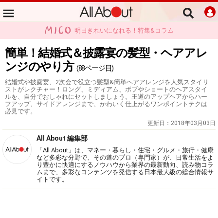
明日きれいになれる！特集&コラム
簡単！結婚式＆披露宴の髪型・ヘアアレ
ンジのやり方
(88ページ目)
結婚式や披露宴、2次会で役立つ髪型&簡単ヘアアレンジを人気スタイリ
ストがレクチャー！ロング、ミディアム、ボブやショートのヘアスタイ
ルを、自分でおしゃれにセットしましょう。王道のアップヘアからハー
フアップ、サイドアレンジまで、かわいく仕上がるワンポイントテクは
必見です。
更新日：
2018年03月03日
All About 編集部
「All About」は、マネー・暮らし・住宅・グルメ・旅行・健康
など多彩な分野で、その道のプロ（専門家）が、日常生活をよ
り豊かに快適にするノウハウから業界の最新動向、読み物コラ
ムまで、多彩なコンテンツを発信する日本最大級の総合情報サ
イトです。