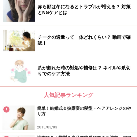
赤ら顔は冬になるとトラブルが増える？ 対策
とNGケアとは
チークの適量って一体どれくらい？ 動画で確
認！
爪が割れた時の対処や補修は？ ネイルや爪切
りでのケア方法
人気記事ランキング
簡単！結婚式＆披露宴の髪型・ヘアアレンジのや
1
り方
2018/03/03