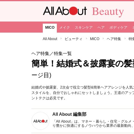
Beauty
MICO
メイク
スキンケア
ヘア
ボディケア
All About
ビューティ
MICO
ヘア特集
特
ヘア特集
／特集一覧
簡単！結婚式＆披露宴の髪
ージ目)
結婚式や披露宴、2次会で役立つ髪型&簡単ヘアアレンジを人
スタイルを、自分でおしゃれにセットしましょう。王道のアッ
ントテクは必見です。
All About 編集部
「All About」は、マネー・暮らし・住宅・
り豊かに快適にするノウハウから業界の最新動向
イトです。