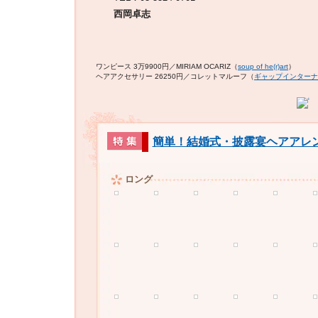
西岡卓志
ワンピース 3万9900円／MIRIAM OCARIZ（
soup of he(r)art
）
ヘアアクセサリー 26250円／コレットマルーフ（
ギャップインターナ
簡単！結婚式・披露宴ヘアアレ
ロング