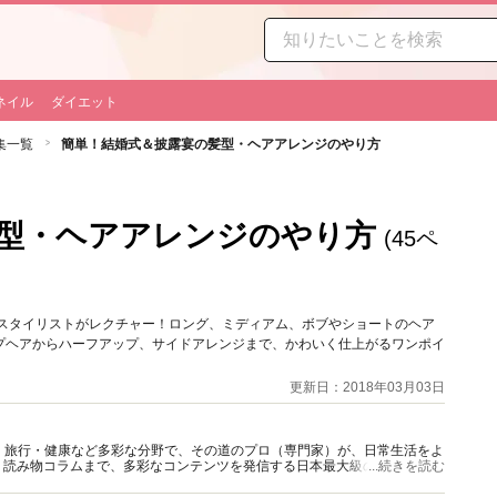
ネイル
ダイエット
集一覧
簡単！結婚式＆披露宴の髪型・ヘアアレンジのやり方
型・ヘアアレンジのやり方
(45ペ
気スタイリストがレクチャー！ロング、ミディアム、ボブやショートのヘア
プヘアからハーフアップ、サイドアレンジまで、かわいく仕上がるワンポイ
更新日：2018年03月03日
グルメ・旅行・健康など多彩な分野で、その道のプロ（専門家）が、日常生活をよ
、読み物コラムまで、多彩なコンテンツを発信する日本最大級の総合情報サ
...続きを読む