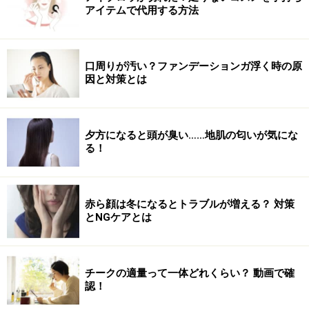
アイテムで代用する方法
口周りが汚い？ファンデーションガ浮く時の原
因と対策とは
夕方になると頭が臭い……地肌の匂いが気にな
る！
赤ら顔は冬になるとトラブルが増える？ 対策
とNGケアとは
チークの適量って一体どれくらい？ 動画で確
認！