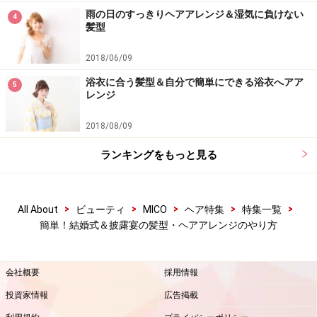
雨の日のすっきりヘアアレンジ＆湿気に負けない
4
髪型
2018/06/09
浴衣に合う髪型＆自分で簡単にできる浴衣へアア
5
レンジ
2018/08/09
ランキングをもっと見る
>
>
>
>
>
All About
ビューティ
MICO
ヘア特集
特集一覧
簡単！結婚式＆披露宴の髪型・ヘアアレンジのやり方
会社概要
採用情報
投資家情報
広告掲載