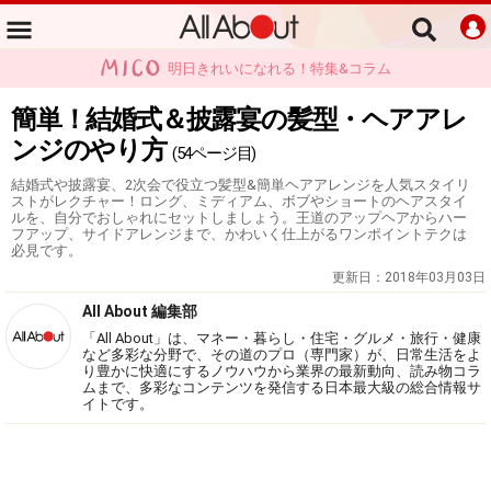
明日きれいになれる！特集&コラム
簡単！結婚式＆披露宴の髪型・ヘアアレ
ンジのやり方
(54ページ目)
結婚式や披露宴、2次会で役立つ髪型&簡単ヘアアレンジを人気スタイリ
ストがレクチャー！ロング、ミディアム、ボブやショートのヘアスタイ
ルを、自分でおしゃれにセットしましょう。王道のアップヘアからハー
フアップ、サイドアレンジまで、かわいく仕上がるワンポイントテクは
必見です。
更新日：
2018年03月03日
All About 編集部
「All About」は、マネー・暮らし・住宅・グルメ・旅行・健康
など多彩な分野で、その道のプロ（専門家）が、日常生活をよ
り豊かに快適にするノウハウから業界の最新動向、読み物コラ
ムまで、多彩なコンテンツを発信する日本最大級の総合情報サ
イトです。