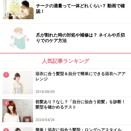
チークの適量って一体どれくらい？ 動画で確
認！
爪が割れた時の対処や補修は？ ネイルや爪切
りでのケア方法
人気記事ランキング
浴衣に合う髪型＆自分で簡単にできる浴衣へアア
1
レンジ
2018/08/09
前髪あり？なし？「自分に似合う前髪」を診断！
2
髪型を確かめるテスト
2024/04/26
簡単！浴衣に似合う髪型・ロングヘアスタイル
3