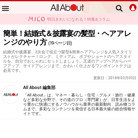
明日きれいになれる！特集&コラム
簡単！結婚式＆披露宴の髪型・ヘアアレ
ンジのやり方
(19ページ目)
結婚式や披露宴、2次会で役立つ髪型&簡単ヘアアレンジを人気スタイリ
ストがレクチャー！ロング、ミディアム、ボブやショートのヘアスタイ
ルを、自分でおしゃれにセットしましょう。王道のアップヘアからハー
フアップ、サイドアレンジまで、かわいく仕上がるワンポイントテクは
必見です。
更新日：
2018年03月03日
All About 編集部
「All About」は、マネー・暮らし・住宅・グルメ・旅行・健康
など多彩な分野で、その道のプロ（専門家）が、日常生活をよ
り豊かに快適にするノウハウから業界の最新動向、読み物コラ
ムまで、多彩なコンテンツを発信する日本最大級の総合情報サ
イトです。