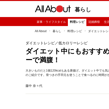
暮らし
家事・ライフスタイル
料理レシピ
冠婚葬祭
生
All About
暮らし
料理レシピ
ダイエットレシ
ダイエットレシピ
／低カロリーレシピ
ダイエット中にもおすす
ーで満腹！
大きいものだと1個120kcalもある唐揚げ。ダイエット中でも
のご紹介です。骨つきの手羽元を使うことで食べるのに時間が
藤中 奈々代