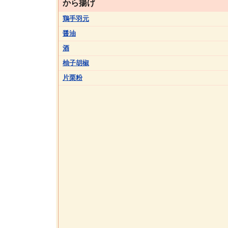
から揚げ
鶏手羽元
醤油
酒
柚子胡椒
片栗粉