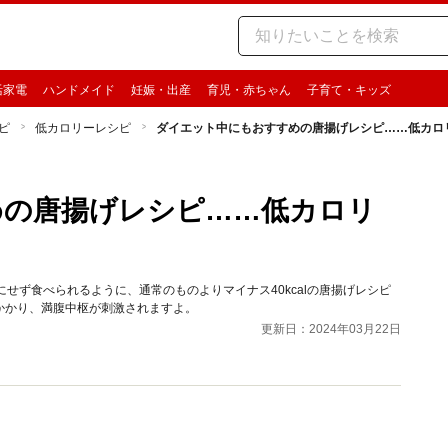
活家電
ハンドメイド
妊娠・出産
育児・赤ちゃん
子育て・キッズ
ピ
低カロリーレシピ
ダイエット中にもおすすめの唐揚げレシピ……低カロ
めの唐揚げレシピ……低カロリ
気にせず食べられるように、通常のものよりマイナス40kcalの唐揚げレシピ
かかり、満腹中枢が刺激されますよ。
更新日：2024年03月22日