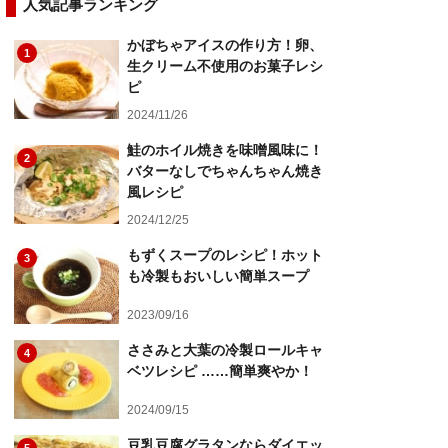
人気記事ランキング
かぼちゃアイスの作り方！卵、
1
生クリーム不使用のお菓子レシ
ピ
2024/11/26
鮭のホイル焼きを味噌風味に！
2
バターなしでちゃんちゃん焼き
風レシピ
2024/12/25
もずくスープのレシピ！ホット
3
も冷製もおいしい簡単スープ
2023/09/16
ささみと大葉の冷製ロールキャ
4
ベツレシピ ……簡単爽やか！
2024/09/15
豆乳豆腐グラタンならダイエッ