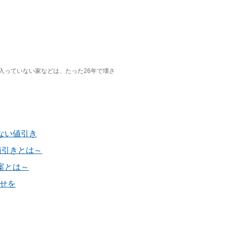
入っていない家などは、たった26年で壊さ
ない値引き
値引きとは～
案とは～
せを