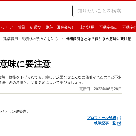
ンテリア
賃貸
街選び
別荘・田舎暮らし
土地活用
不動産売却
不動産
建築費用・見積りの読み方を知る
出精値引きとは？値引きの意味に要注意
意味に要注意
突然、価格を下げられても、嬉しい反面なぜこんなに値引かれたの？と不安
精値引きの意味と、ＶＥ提案について学びましょう。
更新日：2022年06月28日
るベテラン建築家。
プロフィール詳細
執筆記事一覧