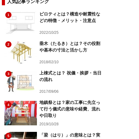
人気記事ランキング
ピロティとは？構造や耐震性な
1
どの特徴・メリット・注意点
2022/10/25
垂木（たるき）とは？その役割
2
や基本の寸法と活かし方
2018/02/10
上棟式とは？ 祝儀・挨拶・当日
3
の流れ
2017/09/06
地鎮祭とは？家の工事に先立っ
4
て行う儀式の意味や経費、流れ
や日取り
2019/10/28
「梁（はり）」の意味とは？実
5