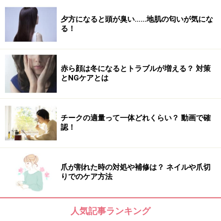
夕方になると頭が臭い……地肌の匂いが気にな
る！
赤ら顔は冬になるとトラブルが増える？ 対策
とNGケアとは
チークの適量って一体どれくらい？ 動画で確
認！
爪が割れた時の対処や補修は？ ネイルや爪切
りでのケア方法
人気記事ランキング