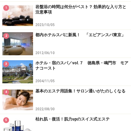
岩盤浴の時間は何分がベスト？ 効果的な入り方と
1
注意事項
2023/10/05
都内ホテルスパに新風！ 「エビアンスパ東京」
2
2012/06/10
ホテル・宿のスパ／vol.７ 徳島県・鳴門市 モア
3
ナコースト
2004/11/05
基本のエステ用語集！サロン通いがたのしくなる
4
2022/08/30
枯れ肌・復活！肌力upのスイス式エステ
5