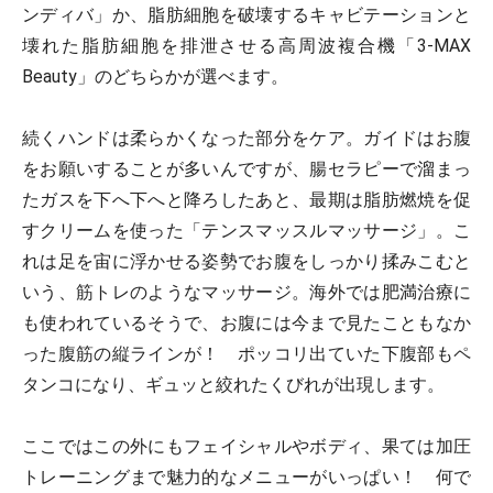
ンディバ」か、脂肪細胞を破壊するキャビテーションと
壊れた脂肪細胞を排泄させる高周波複合機「3-MAX
Beauty」のどちらかが選べます。
続くハンドは柔らかくなった部分をケア。ガイドはお腹
をお願いすることが多いんですが、腸セラピーで溜まっ
たガスを下へ下へと降ろしたあと、最期は脂肪燃焼を促
すクリームを使った「テンスマッスルマッサージ」。こ
れは足を宙に浮かせる姿勢でお腹をしっかり揉みこむと
いう、筋トレのようなマッサージ。海外では肥満治療に
も使われているそうで、お腹には今まで見たこともなか
った腹筋の縦ラインが！ ポッコリ出ていた下腹部もペ
タンコになり、ギュッと絞れたくびれが出現します。
ここではこの外にもフェイシャルやボディ、果ては加圧
トレーニングまで魅力的なメニューがいっぱい！ 何で