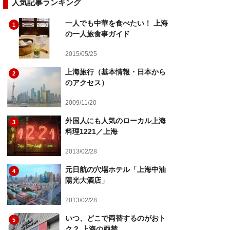
人気記事ランキング
一人でも中華を食べたい！ 上海
1
の一人旅食事ガイド
2015/05/25
上海旅行（基本情報・日本から
2
のアクセス）
2009/11/20
外国人にも人気のローカル上海
3
料理1221／上海
2013/02/28
元日航の穴場ホテル「上海中油
4
陽光大酒店」
2013/02/28
いつ、どこで両替するのがおト
5
ク？ 上海の両替