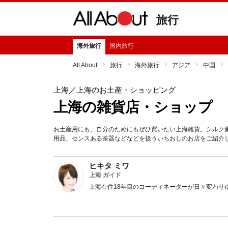
旅行
海外旅行
国内旅行
All About
旅行
海外旅行
アジア
中国
上海
／上海のお土産・ショッピング
上海の雑貨店・ショップ
お土産用にも、自分のためにもぜひ買いたい上海雑貨。シルク
用品、センスある茶器などなどを扱ういちおしのお店をご紹介
ヒキタ ミワ
上海 ガイド
上海在住18年目のコーディネーターが日々変わり