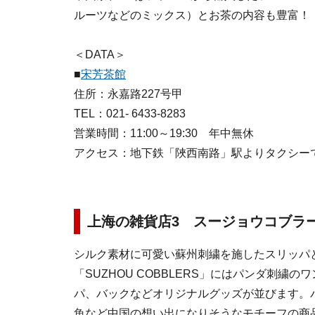
ルーツなどのミックス）とお茶の内容も豊富！
＜DATA＞
■
宋芳茶館
住所：永嘉路227号甲
TEL：021- 6433-8283
営業時間：11:00～19:30 年中無休
アクセス：地下鉄「陜西南路」駅よりタクシー
上海の雑貨店3 スージョウコブラ
シルク素材に可愛い蘇州刺繍を施したスリッパ
「SUZHOU COBBLERS」にはパンダ刺繍
パ、バックなどオリジナルグッズが並びます。
魚など中国の想い出になりそうなモチーフの商