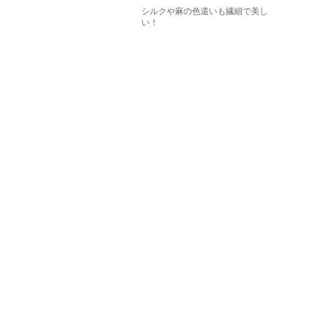
シルクや麻の色遣いも繊細で美し
い！