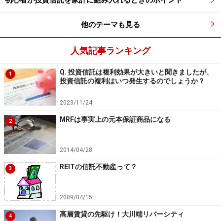
初心者が投資信託を家計に組み入れるときのポイント
他のテーマも見る
人気記事ランキング
Q. 投資信託は複利効果が大きいと聞きましたが、
1
投資信託の複利はいつ発生するのでしょうか？
2023/11/24
MRFは事実上の元本保証商品になる
2
2014/04/28
REITの信託不動産って？
3
2009/04/15
高層賃貸の先駆け！大川端リバーシティ
4