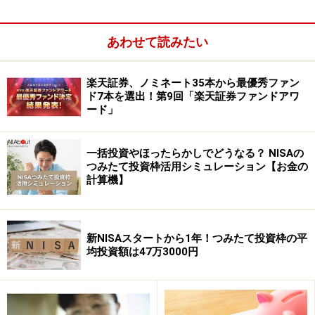
が伸びないのも、当然といって良いでしょう。
あわせて読みたい
ただ、投資信託を購入する場合、販売金融機関の営業担
当者の勧めで決断するのは、いかがなものなのだろうか
楽天証券、ノミネート35本から最優秀ファン
と思います。
ド7本を選出！第9回「楽天証券ファンドアワ
ード」
言うまでも無く、証券会社や銀行は、投資信託を販売す
ることによって、そこから購入手数料を受け取っていま
一括投資やほったらかしでどうなる？ NISAの
つみたて投資枠活用シミュレーション【お金の
す。販売する側からすれば、購入手数料を取れさえすれ
計算機】
ば良いので、購入手数料や運用管理費用に含まれる代行
手数料部分が高いファンドを勧めてくる恐れがありま
す。証券会社がインデックスファンドやETFを積極的に
新NISAスタートから1年！つみたて投資枠の平
販売したがらないのは、まさにこの手の手数料が取れな
均投資額は47万3000円
いからです。
販売金融機関から勧められるままにファンドを選ぶので