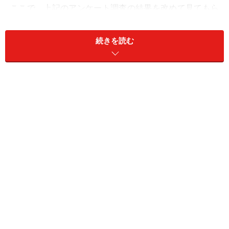
ここで、上記のアンケート調査の結果を改めて見てもら
いたいのですが、回答比の上位5つを見ると、次のよう
になります。
続きを読む
「証券会社や銀行等の人から勧められて」＝56.4％
「家族・友人から良いという話を聞いて」＝24.0％
「新聞や雑誌記事等で良さそうだったので」＝14.0％
「商品広告等を見て良さそうだったので」＝13.2％
「景気や市場（相場）の状況を見て」＝11.6％
このようになっています。確かに、前回調査時に比べ、
「証券会社や銀行等の人から勧められて」という回答比
は減少していますが、相変わらず全体で見れば、金融機
関の営業で投資信託の購入を決断する人が、過半数を占
めているのです。
これでは自ら顧客に直接、営業行為を行わない直接販売