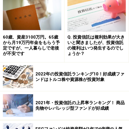
はなく、あくまでも自分の判断で選びたいところです。
※記事内容は執筆時点のものです。最新の内容をご確認くださ
い。
本記事の内容は一般的な情報提供を目的としており、特定の金融
60歳、資産3100万円。65歳
Q. 投資信託は複利効果が大き
商品や投資行動を推奨するものではありません。
から月19万円年金をもらう予
いと聞きましたが、投資信託
投資や資産運用に関する最終的なご判断はご自身の責任において
定ですが、一人暮らしで老後
の複利はいつ発生するのでし
行ってください。
が不安です
ょうか？
掲載情報の正確性・完全性については十分に配慮しております
が、その内容を保証するものではなく、これに基づく損失・損害
などについて当社は一切の責任を負いません。
最新の情報や詳細については、必ず各金融機関やサービス提供者
2022年の投資信託ランキング10！好成績ファ
の公式情報をご確認ください。
ンドはトルコ株や資源株が投資対象
【編集部からのお知らせ】
・「家計」について、
アンケート（2026/8/31まで）
を実施
中です！
2021年・投資信託の上昇率ランキング！ 商品
※抽選で20名にAmazonギフト券1000円分プレゼント
先物やレバレッジ型ファンドが好成績
※謝礼付きの限定アンケートやモニター企画に参加が可能に
なります