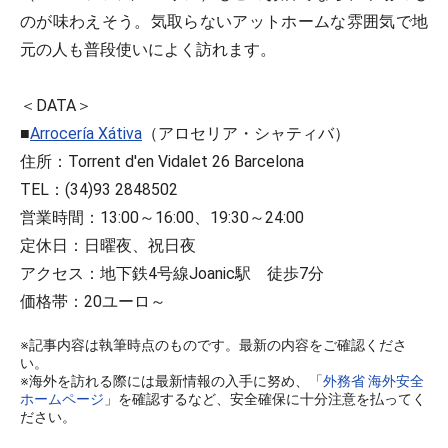
のが味わえそう。気取らないアットホームな雰囲気で地
元の人も普段使いによく訪れます。
＜DATA＞
■
Arrocería Xátiva
（アロセリア・シャティバ）
住所：Torrent d'en Vidalet 26 Barcelona
TEL：(34)93 2848502
営業時間：13:00～16:00、19:30～24:00
定休日：日曜夜、祝日夜
アクセス：地下鉄4号線Joanic駅 徒歩7分
価格帯：20ユーロ～
※記事内容は執筆時点のものです。最新の内容をご確認くださ
い。
※海外を訪れる際には最新情報の入手に努め、「
外務省 海外安全
ホームページ
」を確認するなど、安全確保に十分注意を払ってく
ださい。