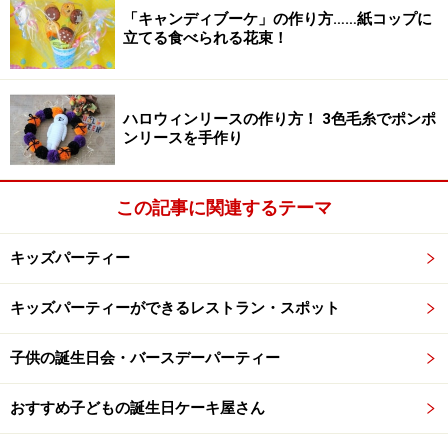
「キャンディブーケ」の作り方……紙コップに
オアシス（吸水性スポンジ。園芸店やホームセンタ
立てる食べられる花束！
ーで購入可能）
オアシスを水に浸すための器（ボールやバケツ・花
瓶など）
ハロウィンリースの作り方！ 3色毛糸でポンポ
ンリースを手作り
ワイヤー
ハサミ・カッター
この記事に関連するテーマ
まずは器作りから
キッズパーティー
まずはアレンジメントの土台となる器を牛乳パックで作
キッズパーティーができるレストラン・スポット
ります。時間がない場合は、お手持ちの器を使ってもか
まいません。
子供の誕生日会・バースデーパーティー
1.牛乳パックを底から10ｃｍ程度にカットする。
おすすめ子どもの誕生日ケーキ屋さん