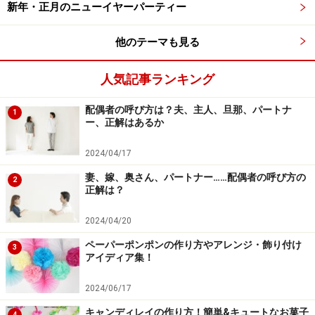
新年・正月のニューイヤーパーティー
牛乳パックが出ないように、少しだけ大きめにするのがコ
他のテーマも見る
ツ。
人気記事ランキング
2.ニューサイランを牛乳パックに合わせてカットする。
配偶者の呼び方は？夫、主人、旦那、パートナ
1
土台をカバーするのは、葉なら何でも。日持ちするもの
ー、正解はあるか
がおすすめ。
2024/04/17
妻、嫁、奥さん、パートナー……配偶者の呼び方の
2
正解は？
2024/04/20
ペーパーポンポンの作り方やアレンジ・飾り付け
3
パックの端と葉の端を合わせて、真ん中が重なるようにする
アイディア集！
と、隙間ができません
2024/06/17
3.ニューサイランを両面テープで牛乳パックに貼り付け
キャンディレイの作り方！簡単&キュートなお菓子
4