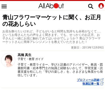
青山フラワーマーケットに聞く、お正月
の花あしらい
お花を飾りたいけれど、子どもがいると時間も気持ちも余裕がなくて……
というお母さんたちの声をよく聞きます。でも、せっかくのお正月、お
子さんと一緒にお花に触れてみてはいかがでしょうか？ 青山フラワーマ
ーケットさんに簡単アレンジメントを教えていただきました！
更新日：
2013年12月09日
高橋 真生
子育て・教育 ガイド
子育て・教育ライター、学びと読書のアドバイザー。教員・図
書館司書・絵本専門士の知識と経験をいかして、学習支援・読
書支援を柱にした「学びの楽しさ」を、さまざまな角度から発
信しています。
プロフィール詳細
執筆記事一覧