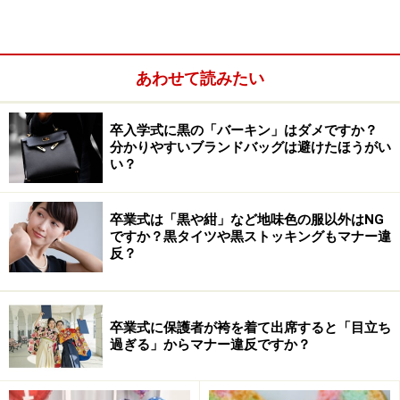
所要時間・材料・道具をチェック！
あわせて読みたい
このようなアレンジメントを作ります。
卒入学式に黒の「バーキン」はダメですか？
分かりやすいブランドバッグは避けたほうがい
い？
卒業式は「黒や紺」など地味色の服以外はNG
ですか？黒タイツや黒ストッキングもマナー違
■作成所要時間
反？
45分～1時間程度
■材料・道具
卒業式に保護者が袴を着て出席すると「目立ち
過ぎる」からマナー違反ですか？