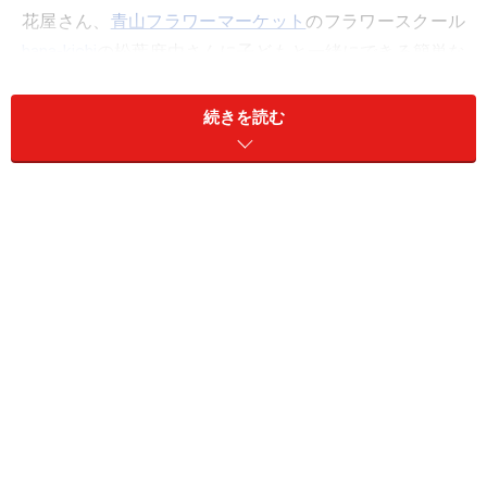
花屋さん、
青山フラワーマーケット
のフラワースクール
hana-kichi
の松葉麻由さんに子どもと一緒にできる簡単な
アレンジメントを教わりました！
続きを読む