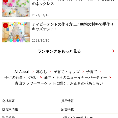
る。
のネックレス
牛乳パックの上下に両面テープを貼り、そこにカットし
2024/04/15
たニューサイランを貼っていく。葉がパックより大きく
ティピーテントの作り方……100均の材料で手作り
5
キッズテント！
はみ出した場合は、カットする。
2023/10/10
ランキングをもっと見る
>
>
>
>
All About
暮らし
子育て・キッズ
子育て
>
>
子供の行事・お祝い
新年・正月のニューイヤーパーティー
ひもはなくてもかまいませんが、あるとより華やかになりま
青山フラワーマーケットに聞く、お正月の花あしらい
す。もちろんリボンでも！
4.結びひもを巻きつける。
会社概要
採用情報
ひもの先を挟み込むとよりかわいく見える。
投資家情報
広告掲載
利用規約
プライバシーポリシー