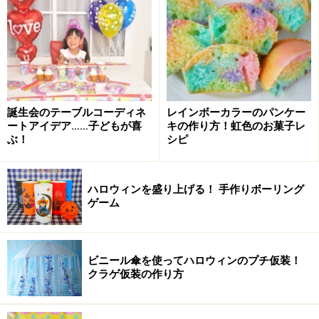
誕生会のテーブルコーディネ
レインボーカラーのパンケー
ートアイデア……子どもが喜
キの作り方！虹色のお菓子レ
ぶ！
シピ
飾りとして使うひもなどはなくてもかまいませんし、代
用できるものもあります。おうちにあるものを上手にご
ハロウィンを盛り上げる！ 手作りボーリング
活用ください！
ゲーム
お花
牛乳パック
ビニール傘を使ってハロウィンのプチ仮装！
両面テープ
クラゲ仮装の作り方
結びひも
水引き