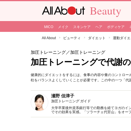
Beauty
MICO
メイク
スキンケア
ヘア
ボディケア
All About
ビューティ
ダイエット
運動ダイエ
加圧トレーニング
／加圧トレーニング
加圧トレーニングで代謝の
健康的にダイエットをするには、食事の内容や量のコントロー
柱をバランスよくしていくことが必要です。この中の一つ「代
瀬野 佳津子
加圧トレーニング ガイド
大学卒業後外資系銀行等での勤務を経てヨガのイ
でその効果を実感。「ソラーチェ代官山」をオー
ベートクラスを展開 http://ameblo.jp/seno-kazuko/