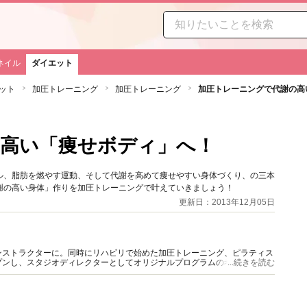
ネイル
ダイエット
ット
加圧トレーニング
加圧トレーニング
加圧トレーニングで代謝の高
高い「痩せボディ」へ！
ル、脂肪を燃やす運動、そして代謝を高めて痩せやすい身体づくり、の三本
謝の高い身体」作りを加圧トレーニングで叶えていきましょう！
更新日：2013年12月05日
ンストラクターに。同時にリハビリで始めた加圧トレーニング、ピラティス
プンし、スタジオディレクターとしてオリジナルプログラムの考案、プライ
...続きを読む