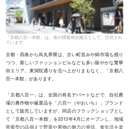
「京都八百一本館」は、食の情報発信拠点として、注目され
ています。
京都・四条から烏丸界隈は、古い町並みや錦市場も残り
つつ、新しいファッションビルなども多い賑やかな繁華
街エリア。東洞院通りを北へ上がりまもなく、「京都八
百一本館」があります。
「京都八百一」は、全国の有名デパートなどで、自社農
場の農作物や厳選品を「八百一（やおいち）」ブランド
として販売していますが、同店のフラッグショップとし
て「京都八百一本館」を2013年4月にオープンし、地域
密着型の品揃えで野菜や果物の魅力の発信、食生活を楽