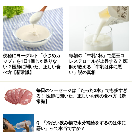
食文化の枠を超えたオリジナル野菜料理
便秘にヨーグルト「小さめカ
毎朝の「牛乳1杯」で悪玉コ
ップ」を1日1個じゃ足りな
レステロールが上昇する？ 医
「セイボリー」の提供する料理全体を象徴する人気メニュー
い!? 医師に聞いた、正しい食
師が教える「牛乳は体に悪
「八百一のサラダ」。
べ方【新常識】
い」説の真相
「セイボリー」では、フランス料理をベースに、イタリ
ア、スペイン、カリフォルニア、ロシア、日本など、国
毎日のソーセージは「たった2本」でも多すぎ
る！ 医師に聞いた、正しいお肉の食べ方【新
や食文化の枠組みを超えたオリジナル料理が登場しま
常識】
す。
例えば、取材当日のアラカルトメニューには、スペイン
Q. 「冷たい飲み物で水分補給をするのは体に
悪い」って本当ですか？
料理のタパスや、ピザに、新米の寿司サラダ、また肌寒