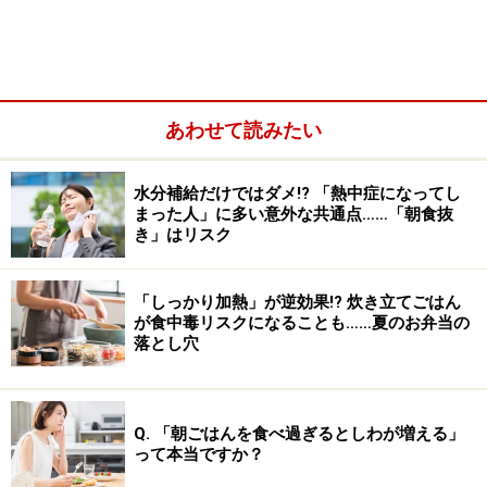
今回ご紹介するのは、この本館の3階にある「セイボリ
ー」。「京都八百一」と、神戸の「コムシノワ」が融合
したレストランです。
あわせて読みたい
3階にあがるとまず目の前にひろがるのは「六角農
場」。季節の野菜がイキイキと育っています。この野菜
水分補給だけではダメ!? 「熱中症になってし
まった人」に多い意外な共通点……「朝食抜
たちのエネルギーを感じながら、「セイボリー」で野菜
き」はリスク
をテーマにしたお料理が楽しむことができます。
「しっかり加熱」が逆効果!? 炊き立てごはん
が食中毒リスクになることも……夏のお弁当の
落とし穴
Q. 「朝ごはんを食べ過ぎるとしわが増える」
って本当ですか？