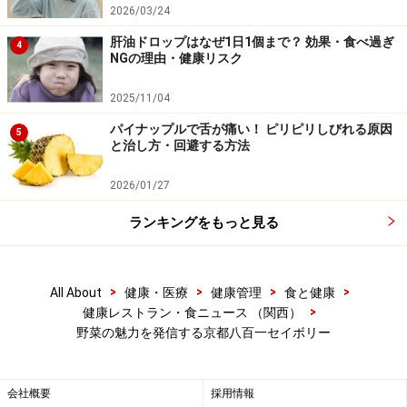
2026/03/24
肝油ドロップはなぜ1日1個まで？ 効果・食べ過ぎ
4
NGの理由・健康リスク
2025/11/04
パイナップルで舌が痛い！ ピリピリしびれる原因
5
と治し方・回避する方法
2026/01/27
ランキングをもっと見る
>
>
>
>
All About
健康・医療
健康管理
食と健康
>
健康レストラン・食ニュース （関西）
野菜の魅力を発信する京都八百一セイボリー
会社概要
採用情報