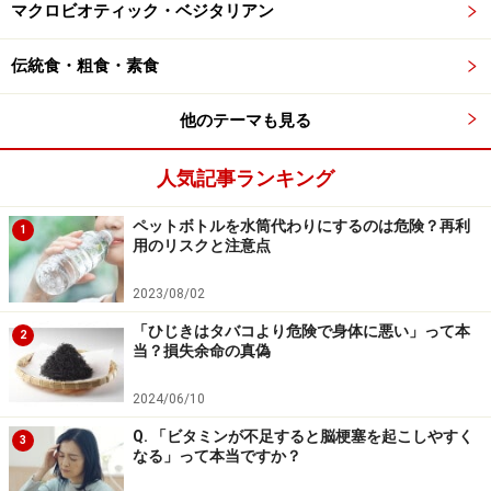
マクロビオティック・ベジタリアン
※記事内容は執筆時点のものです。最新の内容をご確認くださ
い。
※当サイトにおける医師・医療従事者等による情報の提供は、診
伝統食・粗食・素食
断・治療行為ではありません。診断・治療を必要とする方は、適
切な医療機関での受診をおすすめいたします。記事内容は執筆者
個人の見解によるものであり、全ての方への有効性を保証するも
他のテーマも見る
のではありません。当サイトで提供する情報に基づいて被ったい
かなる損害についても、当社、各ガイド、その他当社と契約した
情報提供者は一切の責任を負いかねます。
人気記事ランキング
免責事項
ペットボトルを水筒代わりにするのは危険？再利
1
用のリスクと注意点
次のページへ
1
/
4
2023/08/02
「ひじきはタバコより危険で身体に悪い」って本
2
当？損失余命の真偽
2024/06/10
Q. 「ビタミンが不足すると脳梗塞を起こしやすく
3
なる」って本当ですか？