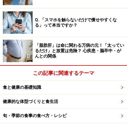
くなった頃なので、ボルシチやブイヤベースがアラカル
トに加わる等、季節の素材を活かし、体が喜ぶ料理で
Q. 「スマホを触らないだけで痩せやすくな
す。
る」って本当ですか？
シェフは仕入れた食材以外でも、1階の販売フロアでそ
「脂肪肝」は命に関わる万病の元！「太ってい
の日入荷した素材からピックアップし、その日のひらめ
るだけ」と放置は危険？ 心疾患・脳卒中・が
きで定番料理をアレンジすることもあるそうです。
んとの関係
野菜の魅力が楽しめる、何度きても新鮮な味わいや驚き
この記事に関連するテーマ
があると話題を呼び、特にランチタイムは女性客で賑わ
います。リピーターが増加中で、帰る際に予約をする方
食と健康の基礎知識
が多いのですが、ランチの予約は3週間待ちという人気
健康的な体型づくりと食生活
ぶりです。
旬・季節の食事の食べ方・レシピ