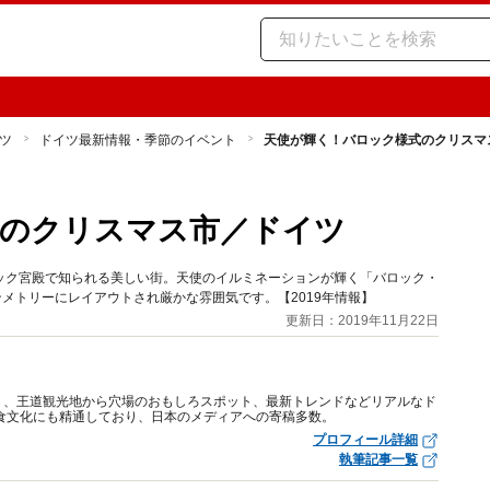
ツ
ドイツ最新情報・季節のイベント
天使が輝く！バロック様式のクリスマ
式のクリスマス市／ドイツ
ック宮殿で知られる美しい街。天使のイルミネーションが輝く「バロック・
メトリーにレイアウトされ厳かな雰囲気です。【2019年情報】
更新日：2019年11月22日
り、王道観光地から穴場のおもしろスポット、最新トレンドなどリアルなド
食文化にも精通しており、日本のメディアへの寄稿多数。
プロフィール詳細
執筆記事一覧