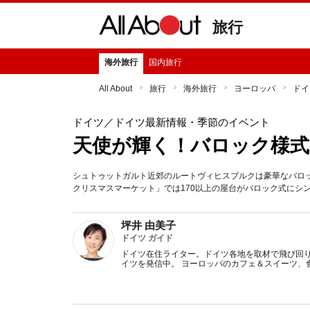
旅行
海外旅行
国内旅行
All About
旅行
海外旅行
ヨーロッパ
ドイ
ドイツ
／ドイツ最新情報・季節のイベント
天使が輝く！バロック様
シュトゥットガルト近郊のルートヴィヒスブルクは豪華なバロ
クリスマスマーケット」では170以上の屋台がバロック式にシン
坪井 由美子
ドイツ ガイド
ドイツ在住ライター。ドイツ各地を取材で飛び回
イツを発信中。 ヨーロッパのカフェ＆スイーツ、