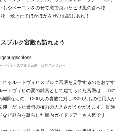
いもやベーコンをのせて窯で焼いたピザ風の食べ物
地方の名物。焼きたてほかほかをぜひお試しあれ！
ヒスブルク宮殿も訪れよう
ートヴィヒスブルク宮殿」は見ごたえたっ
RG
われるルートヴィヒスブルク宮殿を見学するのもおすす
ルートヴィヒの夏の離宮として建てられた宮殿は、18の
絢爛なもの。1200人の貴族に対し2300人もの使用人が
法律」だった当時の権力の大きさがうかがえます。貴族
ドなど趣向を凝らした館内ガイドツアーも人気です。