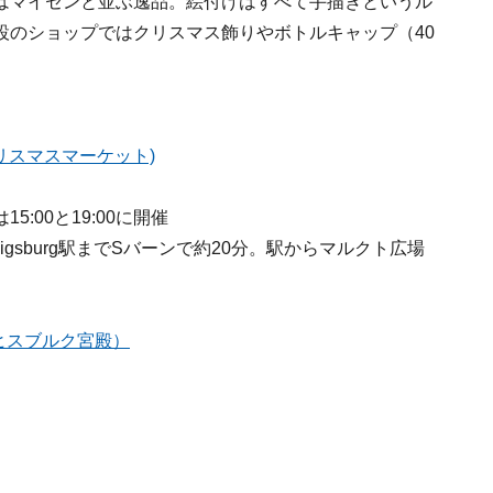
はマイセンと並ぶ逸品。絵付けはすべて手描きというル
設のショップではクリスマス飾りやボトルキャップ（40
kｔ (クリスマスマーケット)
5:00と19:00に開催
gsburg駅までSバーンで約20分。駅からマルクト広場
トヴィヒスブルク宮殿）