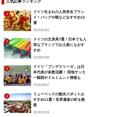
人気記事ランキング
ドイツ生まれの人気有名ブラン
1
ド！バッグや靴などおすすめ12
選
2020/02/01
ドイツの文房具7選！日本でも人
2
気なブランドでお土産にもおす
すめ
2020/01/08
ドイツ「ブンデスリーガ」は日
3
本代表が多数活躍！ 現地サッカ
ー観戦やドルトムント情報も
2026/08/07
リューベックの観光スポットお
4
すすめ11選！世界遺産の町を散
策
2019/12/09