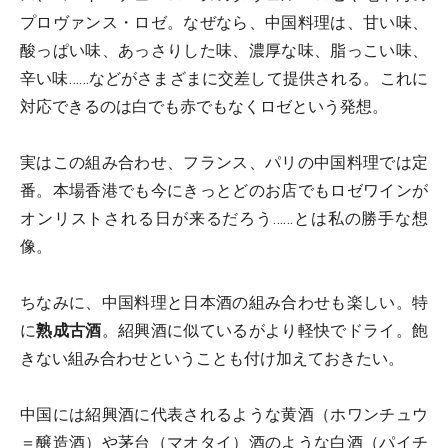
プロヴァンス・ロゼ。なぜなら、中国料理は、甘い味、
酸っぱい味、あっさりした味、濃厚な味、脂っこい味、
辛い味……などがさまざまに交差して提供される。これに
対応できるのは白でも赤でもなくロゼという発想。
実はこの組み合わせ、フランス、パリの中国料理では定
番。本場香港でも今にきっとどのお店でもロゼワインが
オンリストされる日が来るだろう……とは私の勝手な想
像。
ちなみに、中国料理と日本酒の組み合わせも楽しい。特
に
熟成古酒
。紹興酒に似ているがより軽快でドライ。飽
きない組み合わせということも付け加えておきたい。
中国には紹興酒に代表されるような黄酒（ホワンチュウ
＝醸造酒）や茅台（マオタイ）酒のような白酒（パイチ