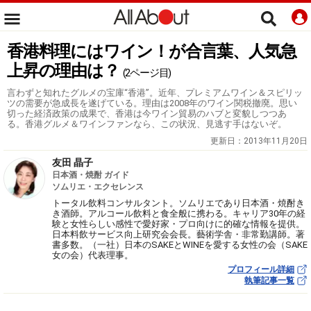
香港料理にはワイン！が合言葉、人気急
上昇の理由は？
(2ページ目)
言わずと知れたグルメの宝庫“香港”。近年、プレミアムワイン＆スピリッ
ツの需要が急成長を遂げている。理由は2008年のワイン関税撤廃。思い
切った経済政策の成果で、香港は今ワイン貿易のハブと変貌しつつあ
る。香港グルメ＆ワインファンなら、この状況、見逃す手はないぞ。
更新日：
2013年11月20日
友田 晶子
日本酒・焼酎 ガイド
ソムリエ・エクセレンス
トータル飲料コンサルタント。ソムリエであり日本酒・焼酎き
き酒師。アルコール飲料と食全般に携わる。キャリア30年の経
験と女性らしい感性で愛好家・プロ向けに的確な情報を提供。
日本料飲サービス向上研究会会長。藝術学舎・非常勤講師。著
書多数。（一社）日本のSAKEとWINEを愛する女性の会（SAKE
女の会）代表理事。
プロフィール詳細
執筆記事一覧