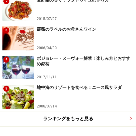
夏野菜の香り：ラタトゥイユの作り方
2
2015/07/07
薔薇のラベルのお母さんワイン
3
2006/04/30
ボジョレー・ヌーヴォー解禁！楽しみ方とおすす
4
め銘柄
2017/11/11
地中海のリゾートを食べる：ニース風サラダ
5
2008/07/14
ランキングをもっと見る