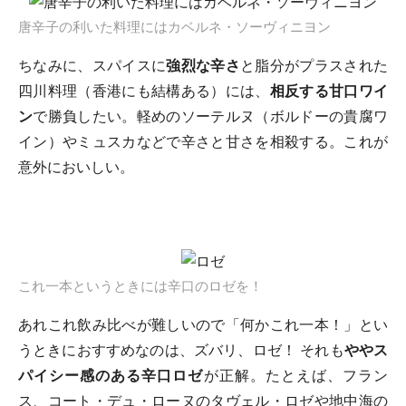
唐辛子の利いた料理にはカベルネ・ソーヴィニヨン
ちなみに、スパイスに
強烈な辛さ
と脂分がプラスされた
四川料理（香港にも結構ある）には、
相反する甘口ワイ
ン
で勝負したい。軽めのソーテルヌ（ボルドーの貴腐ワ
イン）やミュスカなどで辛さと甘さを相殺する。これが
意外においしい。
これ一本というときには辛口のロゼを！
あれこれ飲み比べが難しいので「何かこれ一本！」とい
うときにおすすめなのは、ズバリ、ロゼ！ それも
ややス
パイシー感のある辛口ロゼ
が正解。たとえば、フラン
ス、コート・デュ・ローヌのタヴェル・ロゼや地中海の