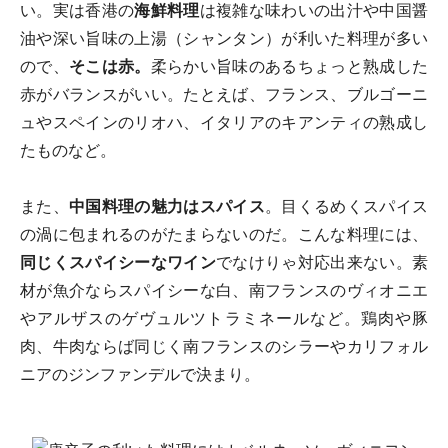
い。実は香港の
海鮮料理
は複雑な味わいの出汁や中国醤
油や深い旨味の上湯（シャンタン）が利いた料理が多い
ので、
そこは赤。
柔らかい旨味のあるちょっと熟成した
赤がバランスがいい。たとえば、フランス、ブルゴーニ
ュやスペインのリオハ、イタリアのキアンティの熟成し
たものなど。
また、
中国料理の魅力はスパイス
。目くるめくスパイス
の渦に包まれるのがたまらないのだ。こんな料理には、
同じくスパイシーなワイン
でなけりゃ対応出来ない。素
材が魚介ならスパイシーな白、南フランスのヴィオニエ
やアルザスのゲヴュルツトラミネールなど。鶏肉や豚
肉、牛肉ならば同じく南フランスのシラーやカリフォル
ニアのジンファンデルで決まり。