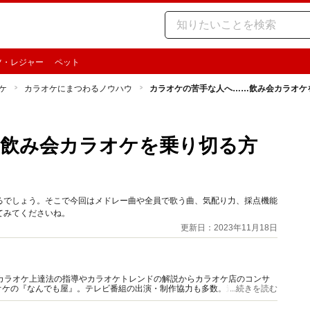
ツ・レジャー
ペット
ケ
カラオケにまつわるノウハウ
カラオケの苦手な人へ……飲み会カラオケ
…飲み会カラオケを乗り切る方
るでしょう。そこで今回はメドレー曲や全員で歌う曲、気配り力、採点機能
てみてくださいね。
更新日：2023年11月18日
カラオケ上達法の指導やカラオケトレンドの解説からカラオケ店のコンサ
オケの『なんでも屋』。テレビ番組の出演・制作協力も多数。週刊「オリ★
...続きを読む
イターとしても活動。