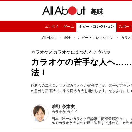
趣味
エンタメ
ゲーム
ホビー・コレクション
スポー
All About
趣味
ホビー・コレクション
カラオ
カラオケ
／カラオケにまつわるノウハウ
カラオケの苦手な人へ…
法！
飲み会の二次会と言えばカラオケが定番ですが、苦手な方もい
の意外な活用法で、乗り切る方法を紹介します。ぜひ参考にし
唯野 奈津実
カラオケ ガイド
日本で唯一のカラオケ評論家（商標登録済み）。 
ルやカラオケ大会の企画・運営まで携わる、カラ
スタ」で連載経験を持つなど、カラオケ専門のラ