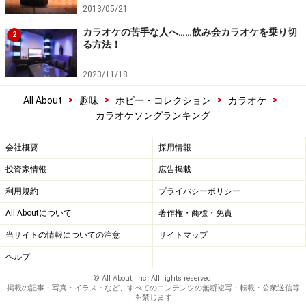
2013/05/21
カラオケの苦手な人へ……飲み会カラオケを乗り切
2
る方法！
2023/11/18
>
>
>
>
All About
趣味
ホビー・コレクション
カラオケ
カラオケソングランキング
会社概要
採用情報
投資家情報
広告掲載
利用規約
プライバシーポリシー
All Aboutについて
著作権・商標・免責
当サイトの情報についての注意
サイトマップ
ヘルプ
© All About, Inc. All rights reserved.
掲載の記事・写真・イラストなど、すべてのコンテンツの無断複写・転載・公衆送信等
を禁じます