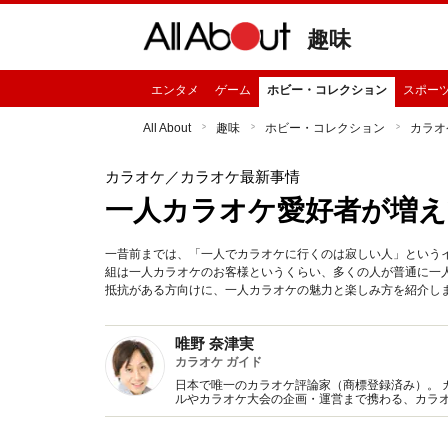
趣味
エンタメ
ゲーム
ホビー・コレクション
スポー
All About
趣味
ホビー・コレクション
カラオ
カラオケ
／カラオケ最新事情
一人カラオケ愛好者が増え
一昔前までは、「一人でカラオケに行くのは寂しい人」という
組は一人カラオケのお客様というくらい、多くの人が普通に一
抵抗がある方向けに、一人カラオケの魅力と楽しみ方を紹介し
唯野 奈津実
カラオケ ガイド
日本で唯一のカラオケ評論家（商標登録済み）。 
ルやカラオケ大会の企画・運営まで携わる、カラ
スタ」で連載経験を持つなど、カラオケ専門のラ