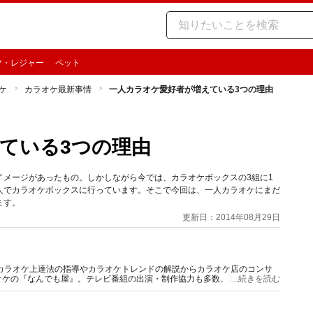
ツ・レジャー
ペット
ケ
カラオケ最新事情
一人カラオケ愛好者が増えている3つの理由
ている3つの理由
イメージがあったもの。しかしながら今では、カラオケボックスの3組に1
人でカラオケボックスに行っています。そこで今回は、一人カラオケにまだ
ます。
更新日：2014年08月29日
カラオケ上達法の指導やカラオケトレンドの解説からカラオケ店のコンサ
オケの『なんでも屋』。テレビ番組の出演・制作協力も多数。週刊「オリ★
...続きを読む
イターとしても活動。