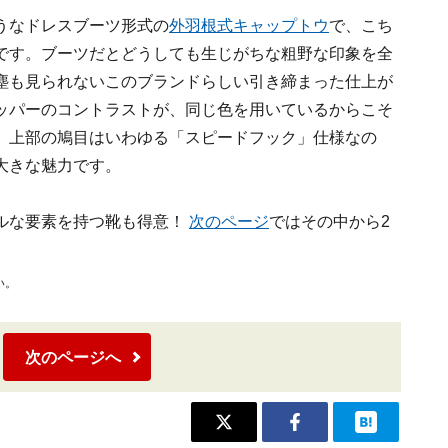
うなドレスブーツ形式の
外羽根式
キャップトウ
で、こち
ルです。ブーツだとどうしても生じがちな粗野な印象を全
塵も見られないこのブランドらしい引き締まった仕上が
ッパーのコントラストが、同じ色を用いているからこそ
。上部の鳩目はいわゆる「スピードフック」仕様なの
大きな魅力です。
ルな要素を持つ靴も得意！
次のページ
ではその中から2
い。
次のページへ