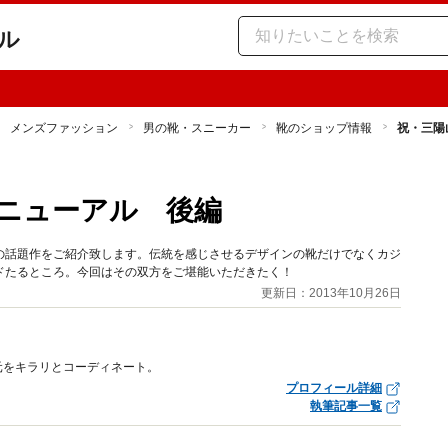
ル
メンズファッション
男の靴・スニーカー
靴のショップ情報
祝・三陽
ニューアル 後編
の話題作をご紹介致します。伝統を感じさせるデザインの靴だけでなくカジ
ドたるところ。今回はその双方をご堪能いただきたく！
更新日：2013年10月26日
元をキラリとコーディネート。
プロフィール詳細
執筆記事一覧