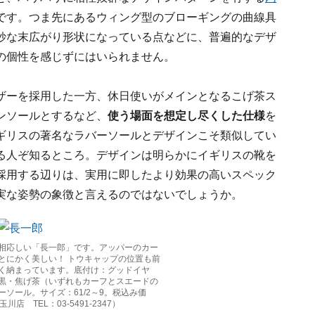
です。つま先にあるウィング型のブローギングの曲線具
妙な末広がり形状になっている点などに、普遍的なデザ
の個性を感じずにはいられません。
ザーを採用した一方、休日使いがメインとなるこげ茶ス
ンソールとするなど、
使う場面を想定し尽くした仕様
を
ギリスの著名なラバーソールとデザインこそ類似してい
る人ぞ知るところ。デザインは明らかにイギリスの靴を
採用する辺りは、実用に即したより効果の高いスペック
実な姿勢の象徴と言えるのではないでしょうか。
相応しい「長一郎」です。アッパーのカー
とにかく美しい！ トウキャップの位置も前
く納まっています。底付け：グッドイヤ
黒・焦げ茶（いずれもカーフとスエードの
ソール。サイズ：61/2～9。税込み価
店 TEL：03-5491-2347）