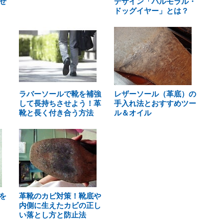
せ
デザイン「バルモラル・
ドッグイヤー」とは？
ラバーソールで靴を補強
レザーソール（革底）の
して長持ちさせよう！革
手入れ法とおすすめツー
靴と長く付き合う方法
ル＆オイル
を
革靴のカビ対策！靴底や
内側に生えたカビの正し
い落とし方と防止法