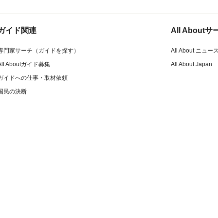
ガイド関連
All Abou
専門家サーチ（ガイドを探す）
All About ニュー
All Aboutガイド募集
All About Japan
ガイドへの仕事・取材依頼
国民の決断