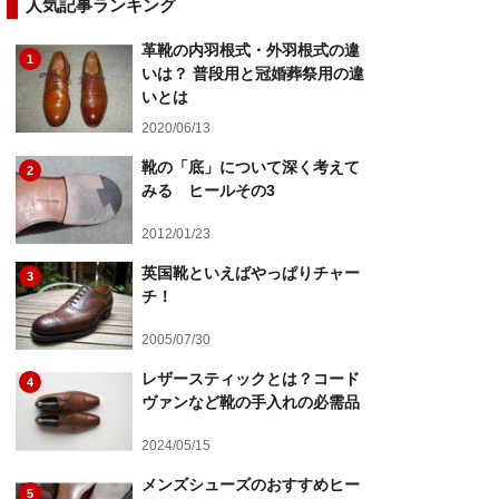
人気記事ランキング
革靴の内羽根式・外羽根式の違
1
いは？ 普段用と冠婚葬祭用の違
いとは
2020/06/13
靴の「底」について深く考えて
2
みる ヒールその3
2012/01/23
英国靴といえばやっぱりチャー
3
チ！
2005/07/30
レザースティックとは？コード
4
ヴァンなど靴の手入れの必需品
2024/05/15
メンズシューズのおすすめヒー
5