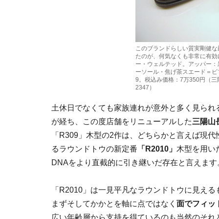
このブランドらしい質実剛健な
たのが、何気なくも非常に有効
ー・ウェルテッド。アッパー：
ーソール・焦げ茶スエード＝ビブ
9。税込み価格：7万350円（三陽
2347）
土休日でなくても家族連れが意外と多く見られ
が経ち、この度店舗をリニューアルした
三陽山
「R309」木型の2作は、どちらかと言えば現
るラウンドトウの新定番
「R2010」
木型を用い
DNAをより直截的に引き継いだ存在と言えます
「R2010」は一見平凡なラウンドトウに見え
まずそしてかかとを軸に点ではなく
面でフィッ
広い年齢層から支持を得ているのも当然のそれ