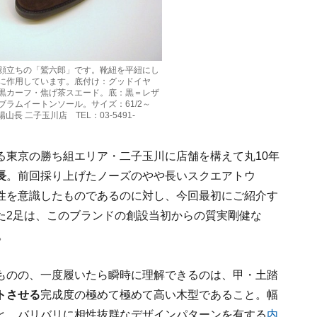
顔立ちの「鷲六郎」です。靴紐を平紐にし
に作用しています。底付け：グッドイヤ
黒カーフ・焦げ茶スエード。底：黒＝レザ
ラムイートンソール。サイズ：61/2～
山長 二子玉川店 TEL：03-5491-
る東京の勝ち組エリア・二子玉川に店舗を構えて丸10年
長
。前回採り上げたノーズのやや長いスクエアトウ
代性を意識したものであるのに対し、今回最初にご紹介す
た2足は、このブランドの創設当初からの質実剛健な
。
るものの、一度履いたら瞬時に理解できるのは、甲・土踏
トさせる
完成度の極めて極めて高い木型であること。幅
と、バリバリに相性抜群なデザインパターンを有する
内