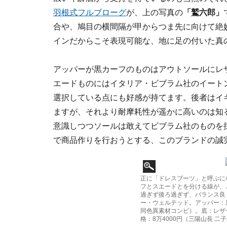
羽根式
フルブローグ
が、上の写真の
「鷲六郎」
合や、鳩目の横間隔が甲からつま先に向けて絶
インだからこそ表現可能な、地に足の付いた真
アッパーが黒カーフのものはアウトソールにレ
エードものにはイタリア・ビブラム社のイート
選択している点にも好感が持てます。後者はイ
ますが、それより耐摩耗性が遥かに高いのは知
意識しつつソールは敢えてビブラム社のものを
で商品作りを行おうとする、このブランドの誠
正に「ドレスブーツ」と呼ぶに
フとスエードとを分ける線が、
過ぎず後ろ過ぎず、バランス良
ー・ウェルテッド。アッパー：
同色異素材コンビ）。底：レザー
格：8万4000円（三陽山長 二子玉川