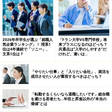
一人で悩まずに、まずは社会人の先輩に相談してみるつもり
で始めてみよう。
一つは自分の足で稼いだ「オンリーワン」の情報こそ
2026年卒学生が選ぶ「就職人
「Fラン大学VS専門学校」将
が、説得力のある価値ある情報であることを身を持って
気企業ランキング」！ 理系1
来プラスになるのはどっち？
位は4年連続で「ソニー」、
共通点は“入学のしやすさ”だ
体験してほしいからです。就活の情報収集のためにはイ
文系1位は？
けれど、違いは…
ンターネットは欠かせませんが、インターネットにばか
り頼っていると何を信じてよいかわからなくなり、就活
「やりたい仕事」と「入りたい会社」、就活を
に後ろ向きになる学生も実際にいます。ですから、解禁
成功させたい人が重視するべきはどっち？
前のこの時期に生身の社会人に多く接することで、地に
足のついた働く動機や視野、価値観を知る機会を得てほ
しいのです。この時期にたくさんのOB・OGに会うこと
「転勤するくらいなら退職したいです」総合職
を避ける若者たち…年収と昇進以外の“本当の
で、会った数の分だけ多様な将来像を得られます。10人
価値”とは
会えば10通りの考え方を知ることができ、それが自分の