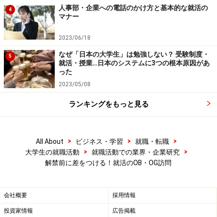
人事部・企業への電話のかけ方と基本的な就活の
4
マナー
2023/06/18
なぜ「日本の大学生」は勉強しない？ 受験制度・
5
就活・授業…日本のシステムに3つの根本原因があ
った
2023/05/08
ランキングをもっと見る
>
>
>
All About
ビジネス・学習
就職・転職
>
>
大学生の就職活動
就職活動での業界・企業研究
解禁前に差をつける！就活のOB・OG訪問
会社概要
採用情報
投資家情報
広告掲載