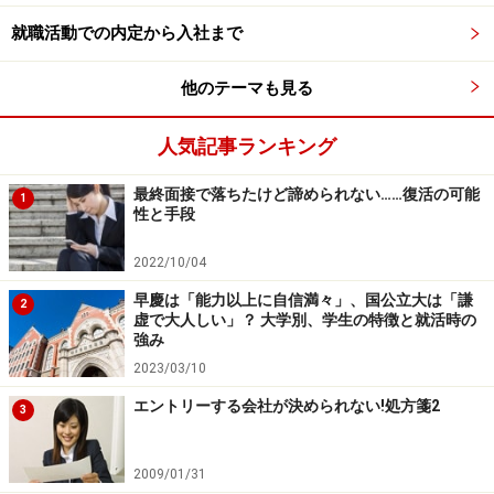
そのほか、OB・OG訪問では自己分析ノートを見てもら
就職活動での内定から入社まで
ったり、エントリーシートを添削してもらったり、先輩
の就職活動についての話を聞いたりすることもできま
他のテーマも見る
す。こんな風にいろいろな業界の社会人に会えるという
のは、まさに就活生の特権です。OB・OG訪問をしてき
人気記事ランキング
た学生の様子を人事に報告させて選考の参考にする企業
もあるため、事前の企業研究などの準備は欠かせません
最終面接で落ちたけど諦められない……復活の可能
1
性と手段
が、それ以上に充実した情報を得られると思うので、ぜ
ひチャレンジしてみてください。
2022/10/04
早慶は「能力以上に自信満々」、国公立大は「謙
2
続いては、この時期にOB・OG訪問をすすめる二つ目の
虚で大人しい」？ 大学別、学生の特徴と就活時の
強み
理由を説明します。
2023/03/10
※記事内容は執筆時点のものです。最新の内容をご確認くださ
エントリーする会社が決められない!処方箋2
3
い。
2009/01/31
次のページへ
1
/
2