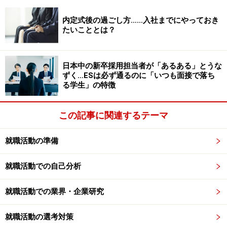
働く動機に幅と深さを与えてくれます。志望業界が決ま
っている人も決まっていない人も、この準備期間には幅
内定式後の過ごし方……入社までにやっておき
たいこととは？
広い業界の先輩にどんどん会うことをおすすめします。
たとえば旅行が好きだから旅行会社を志望しているAさ
日本中の新卒採用担当者が「あるある」とうな
んが、旅行会社で法人営業をしているB先輩を訪問した
ずく…ESは必ず通るのに「いつも面接で落ち
る学生」の特徴
としましょう。そうしたら、その先輩は旅行の話より
も、お取引先企業とのエピソードや仕事の苦労などにつ
この記事に関連するテーマ
いて「本人ならではの体験」を語ってくれるはずです。
これによって学生が、一人ひとり異なる「働く」につい
就職活動の準備
て知ることで、自分に合う、合わないも含めて、働くイ
メージができていくのです。これを得られるのがOB・
就職活動での自己分析
OG訪問をする醍醐味で、訪問をした人しか得られないオ
ンリーワンの情報や感想を持てるため、説得力のある動
就職活動での業界・企業研究
機へと変わっていくのです。
就職活動の選考対策