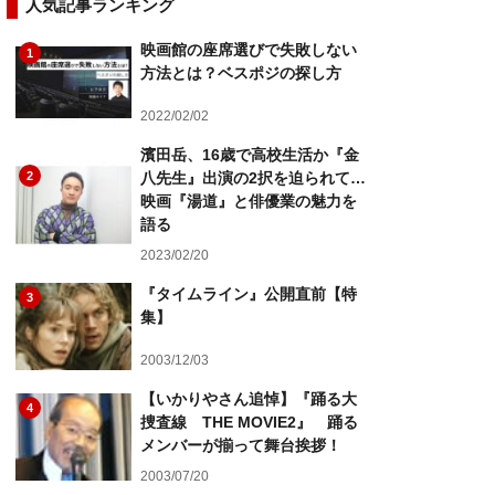
人気記事ランキング
映画館の座席選びで失敗しない
1
方法とは？ベスポジの探し方
2022/02/02
濱田岳、16歳で高校生活か『金
2
八先生』出演の2択を迫られて…
映画『湯道』と俳優業の魅力を
語る
2023/02/20
『タイムライン』公開直前【特
3
集】
2003/12/03
【いかりやさん追悼】『踊る大
4
捜査線 THE MOVIE2』 踊る
メンバーが揃って舞台挨拶！
2003/07/20