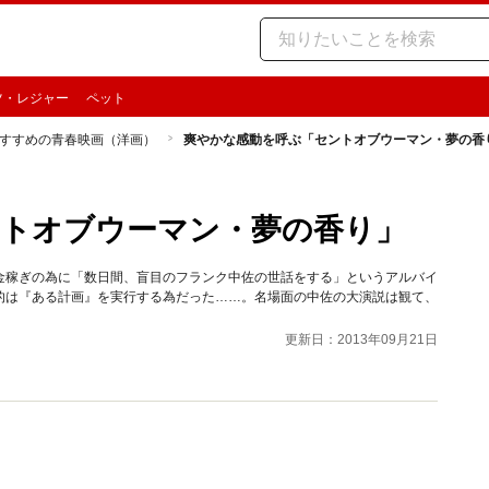
ツ・レジャー
ペット
すすめの青春映画（洋画）
爽やかな感動を呼ぶ「セントオブウーマン・夢の香
ントオブウーマン・夢の香り」
金稼ぎの為に「数日間、盲目のフランク中佐の世話をする」というアルバイ
的は『ある計画』を実行する為だった……。名場面の中佐の大演説は観て、
更新日：2013年09月21日