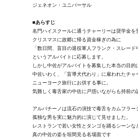
ジェネオン・ユニバーサル
■あらすじ
名門ハイスクールに通うチャーリーは奨学金を
クリスマスに故郷に帰る資金稼ぎの為に
「数日間、盲目の退役軍人フランク・スレード
というアルバイトに応募します。
しかし中佐がアルバイトを募集した本当の目的
中佐いわく、「盲導犬代わり」に雇われたチャ
ニューヨーク旅行にお供する事に。
気難しく毒舌家の中佐に戸惑いながらも持前の
アルパチーノは流石の演技で毒舌をカムフラー
孤独な男を実に魅力的に演じて見せました。
レストランで若い女性とタンゴを踊るシーンな
真の中佐の姿を垣間見る名場面です