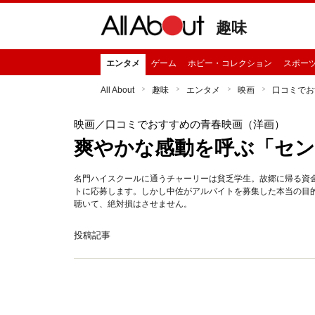
趣味
エンタメ
ゲーム
ホビー・コレクション
スポー
All About
趣味
エンタメ
映画
口コミでお
映画
／口コミでおすすめの青春映画（洋画）
爽やかな感動を呼ぶ「セ
名門ハイスクールに通うチャーリーは貧乏学生。故郷に帰る資
トに応募します。しかし中佐がアルバイトを募集した本当の目
聴いて、絶対損はさせません。
投稿記事