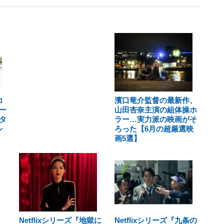
コ
濱口竜介監督の最新作、
ー
山田杏奈主演の組体操ホ
タ
ラー…実力派の映画がそ
レ
ろった【6月の超厳選映
画5選】
Netflixシリーズ『地獄に
Netflixシリーズ『九条の