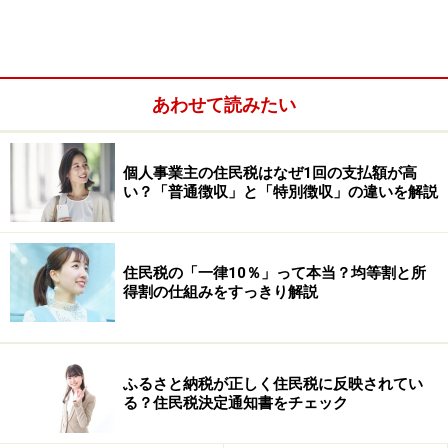
ていくつかの経過措置が発表されています。
記事「
IT、建設、設備、請負業者などにおける消費税対
策
」で紹介しているように、比較的、単価の大きい建
あわせて読みたい
設・工事やソフトウェアの開発についてはもっとも注意
を要するところなのですが、書籍等の予約販売、商品の
個人事業主の住民税はなぜ1回の支払額が高
通信販売、旅客等運賃の対価、電気・ガス・水道の対価
い？「普通徴収」と「特別徴収」の違いを解説
ということに関しても、経過措置の内容に含まれていま
す。
住民税の「一律10％」って本当？均等割と所
得割の仕組みをすっきり解説
ふるさと納税が正しく住民税に反映されてい
る？住民税決定通知書をチェック