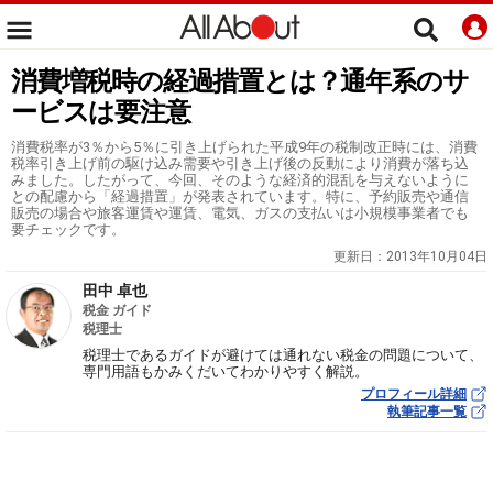
消費増税時の経過措置とは？通年系のサ
ービスは要注意
消費税率が3％から5％に引き上げられた平成9年の税制改正時には、消費
税率引き上げ前の駆け込み需要や引き上げ後の反動により消費が落ち込
みました。したがって、今回、そのような経済的混乱を与えないように
との配慮から「経過措置」が発表されています。特に、予約販売や通信
販売の場合や旅客運賃や運賃、電気、ガスの支払いは小規模事業者でも
要チェックです。
更新日：
2013年10月04日
田中 卓也
税金 ガイド
税理士
税理士であるガイドが避けては通れない税金の問題について、
専門用語もかみくだいてわかりやすく解説。
プロフィール詳細
執筆記事一覧