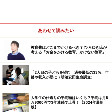
あわせて読みたい
塾・予備校にかかるお金は果たして……？
教育費はどこまでかけるべき？ ひろゆき氏が
考える「お金をかける教育、かけない教育」
日頃の相談業務でも子どもがいるほとんどの親が、「大
学には行かせる予定なので、学費を貯めたいです」と話
「2人目の子どもを望む」過去最低の33％、年
し、高校3年または大学入学の時期にお金が受け取れる
齢や収入が壁に（明治安田生命調査）
学資（こども）保険などを活用して大学費用を準備して
いる人もとても多いです。
大学生の仕送りの平均額はいくら？平均は月8
このように、大学入学以降の学費については事前に準備
万9300円で3年連続で上昇！【2024年最新
版】
している人が多いのですが、その前には塾や予備校の費