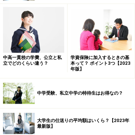
用がかかることも。一体いくらくらいかかるのでしょう
か。
大学受験の塾・予備校はそもそも必要な
の？
中高一貫校の学費、公立と私
学資保険に加入するときの基
そもそも大学に行くために、塾や予備校は欠かせないの
立でどのくらい違う？
本って？ ポイント3つ【2023
でしょうか。
年版】
こればかりは子どもの学力や性格、そして高校の授業内
容、目指す志望校などによって異なるかと思います。通
中学受験、私立中学の特待生はお得なの？
っている高校で受験対策カリキュラムが綿密に組まれて
おり、しっかりと内容についていけているのであれば、
塾は必要ないかもしれません。
大学生の仕送りの平均額はいくら？【2023年
最新版】
逆に、高校では対策授業が少なく、志望校合格に不安が