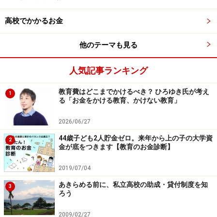
そして、「自分でコツコツできる子、集団の中でやる気
高校でかかるお金
を出す子、本人の個性と家庭の方針に合わせて、塾や予
備校を利用するかどうかを含め、上手に選択しよう」と
他のテーマも見る
話しています。
人気記事ランキング
とはいえ、将来のマネープランを立てる際は「多めの金
教育費はどこまでかけるべき？ ひろゆき氏が考え
額」を見込むことが大切。塾や予備校代など大学受験に
1
る「お金をかける教育、かけない教育」
関する費用を出す予定の家庭なら、塾や予備校に行くこ
とを前提として、お金を用立てしておくと安心かと思い
2026/06/27
ます。
44歳子ども2人貯金ゼロ。来年から上の子の大学資
2
金が底をつきます【教育のお金診断】
2019/07/04
大学受験の塾・予備校にかかる費用の目安
あきらめる前に、私立高校の助成・貸付制度を知
は年間40万～100万円
3
ろう
多くの塾・予備校は、好きな科目を選んで受ける単科式
2009/02/27