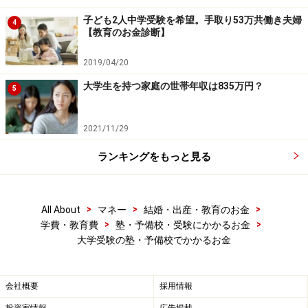
の形態をとっています。選択する科目の数が多ければ当
子ども2人中学受験を希望。手取り53万共働き夫婦
4
然費用もアップ。志望校に合わせた科目を組み合わせた
【教育のお金診断】
プランがあるところも多いです。また、夏期や冬期の講
習も別料金なので、必要なものを上手に選んでいきたい
2019/04/20
ですね。
大学生を持つ家庭の世帯年収は835万円？
5
ここでは代表的な2つの塾・予備校の費用について、概
2021/11/29
算で一例を紹介します。
ランキングをもっと見る
>
>
>
All About
マネー
結婚・出産・教育のお金
たくさん選べば年間100万円近くかかることも（クリックで
拡大）
>
>
学費・教育費
塾・予備校・受験にかかるお金
大学受験の塾・予備校でかかるお金
A塾、B塾ともに、選ぶ講座によって金額や受講できる単
会社概要
採用情報
位数が異なりますが、このように科目・レベル別などに