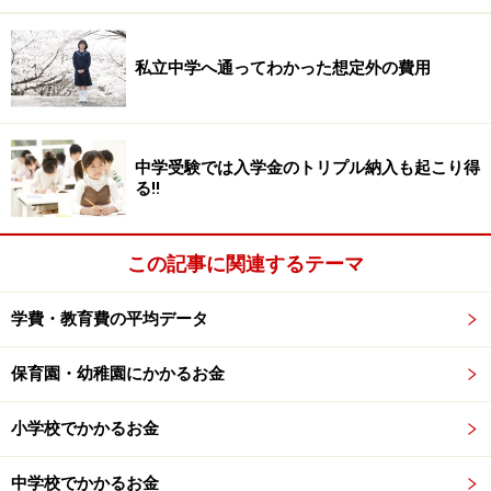
残っている、また、学校の授業についていくことが難し
い場合などは、塾や予備校に通って不安を除去していく
私立中学へ通ってわかった想定外の費用
ことになるのでしょう。
文部科学省の「子供の学習費調査（平成30年度）」によ
中学受験では入学金のトリプル納入も起こり得
ると、高校生の通塾率は公立高校で37.8％、私立高校で
る!!
38.2％（※）とあり、3人に1人は塾や予備校に通ってい
るといえます。これは大学に進学しない高校生も調査対
この記事に関連するテーマ
象に入っているので、実際に大学受験をする人の通塾率
はもう少し高いと考えられます。
学費・教育費の平均データ
（※）該当調査の「項目別経費の金額段階別幼児・児
童・生徒の構成比」を基に算出
保育園・幼稚園にかかるお金
大学生の子どもを持つ人に経験談を聞いて紹介するブロ
小学校でかかるお金
グ
を運営していますが、その中でも、塾や予備校に通わ
中学校でかかるお金
ないで大学に進学した子どもを持つママが登場します。