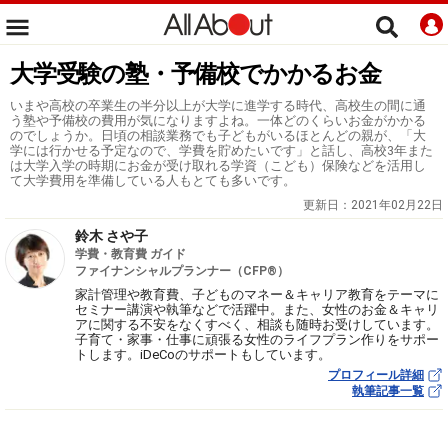
大学受験の塾・予備校でかかるお金
いまや高校の卒業生の半分以上が大学に進学する時代、高校生の間に通
う塾や予備校の費用が気になりますよね。一体どのくらいお金がかかる
のでしょうか。日頃の相談業務でも子どもがいるほとんどの親が、「大
学には行かせる予定なので、学費を貯めたいです」と話し、高校3年また
は大学入学の時期にお金が受け取れる学資（こども）保険などを活用し
て大学費用を準備している人もとても多いです。
更新日：
2021年02月22日
鈴木 さや子
学費・教育費 ガイド
ファイナンシャルプランナー（CFP®）
家計管理や教育費、子どものマネー＆キャリア教育をテーマに
セミナー講演や執筆などで活躍中。また、女性のお金＆キャリ
アに関する不安をなくすべく、相談も随時お受けしています。
子育て・家事・仕事に頑張る女性のライフプラン作りをサポー
トします。iDeCoのサポートもしています。
プロフィール詳細
執筆記事一覧