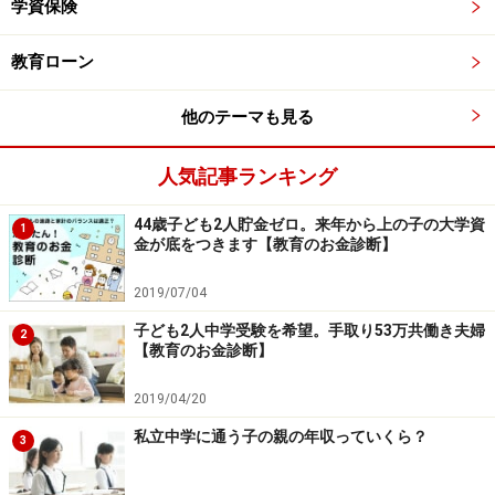
学資保険
教育ローン
他のテーマも見る
人気記事ランキング
44歳子ども2人貯金ゼロ。来年から上の子の大学資
1
金が底をつきます【教育のお金診断】
2019/07/04
子ども2人中学受験を希望。手取り53万共働き夫婦
2
【教育のお金診断】
2019/04/20
私立中学に通う子の親の年収っていくら？
3