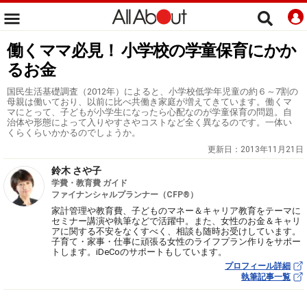
働くママ必見！ 小学校の学童保育にかか
るお金
国民生活基礎調査（2012年）によると、小学校低学年児童の約６～7割の
母親は働いており、以前に比べ共働き家庭が増えてきています。働くマ
マにとって、子どもが小学生になったら心配なのが学童保育の問題。自
治体や形態によって入りやすさやコストなど全く異なるのです。一体い
くらくらいかかるのでしょうか。
更新日：
2013年11月21日
鈴木 さや子
学費・教育費 ガイド
ファイナンシャルプランナー（CFP®）
家計管理や教育費、子どものマネー＆キャリア教育をテーマに
セミナー講演や執筆などで活躍中。また、女性のお金＆キャリ
アに関する不安をなくすべく、相談も随時お受けしています。
子育て・家事・仕事に頑張る女性のライフプラン作りをサポー
トします。iDeCoのサポートもしています。
プロフィール詳細
執筆記事一覧