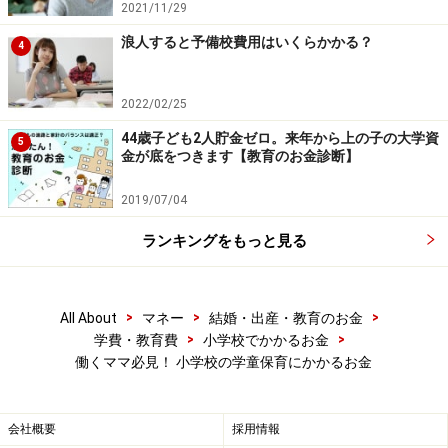
2021/11/29
浪人すると予備校費用はいくらかかる？
4
2022/02/25
44歳子ども2人貯金ゼロ。来年から上の子の大学資
5
金が底をつきます【教育のお金診断】
2019/07/04
ランキングをもっと見る
>
>
>
All About
マネー
結婚・出産・教育のお金
>
>
学費・教育費
小学校でかかるお金
働くママ必見！ 小学校の学童保育にかかるお金
会社概要
採用情報