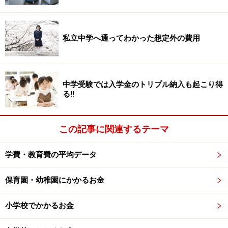
一口に学童保育と言っても、自治体主体で運営している
私立中学へ通ってわかった想定外の費用
ものは負担が低く、法人に業務委託または提携等してい
る場合は負担が高くなる傾向にあります。また、中には
自治体が学童自体を廃止してしまい、父母会で立ち上げ
るケースもあり、平均保育料は最も高いようです。父母
中学受験では入学金のトリプル納入も起こり得
る!!
会で立ち上げている例として、横浜市の学童月額保育料
は1万6491円と全国平均の約2倍と高額です。通うことに
なる学童保育の運営主体によって費用は異なるので、確
この記事に関連するテーマ
認しておくとよいと思います。
学費・教育費の平均データ
「大誤算?!意外とかかる公立小学校のお金」
で書いたよ
保育園・幼稚園にかかるお金
うに、学校にかかる費用もタダではありません。学童保
育の費用と合わせた支出額を見積もっておきたいもので
小学校でかかるお金
す。