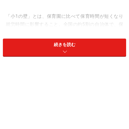
「小1の壁」とは、保育園に比べて保育時間が短くなり
就労時間に影響すること。全国の約5割の自治体で、保
育時間は「18時まで」。入学後、子どもが留守番する時
間が生じることに不安を持つママがとても多いです。
続きを読む
また「小4の壁」とは、学童には小学校3年生までしか預
けられず、下校後の習い事を入れたり別の預け先を探し
たりなど、対策が必要になってくることです。対象年齢
を「小3まで」としている市町村は実に約5割もあるので
す。
「小1の壁」「小4の壁」が乗り越えられず、場合によっ
ては働くことをやめてしまう場合も。