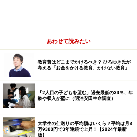
あわせて読みたい
教育費はどこまでかけるべき？ ひろゆき氏が
考える「お金をかける教育、かけない教育」
そして、学童に入れないこともあります。学童保育のな
「2人目の子どもを望む」過去最低の33％、年
い区町村は133自治体（全国の1割）、そして子どもが通
齢や収入が壁に（明治安田生命調査）
える範囲に学童保育がない小学校区が3855区（約2割）
もあり、そもそも安心して行かせられる学童がない家庭
もまだ多いのです。また、抽選に漏れて入れないこと
大学生の仕送りの平均額はいくら？平均は月8
も。こうした「潜在的な待機児童」はなんと50万人以上
万9300円で3年連続で上昇！【2024年最新
版】