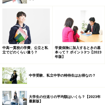
いると推測されています。「潜在的な待機児童」の受け
皿は民間経営の学童保育となり、利用料が月額数万円以
上とかなり高額になることもあります。
（※）文中データは全国学童保育連絡協議会「5年ぶりの
学童保育の詳細な全国調査報告」（2012年5月1日時点）
より引用
中高一貫校の学費、公立と私
学資保険に加入するときの基
立でどのくらい違う？
本って？ ポイント3つ【2023
年版】
運営主体によって保育料は異なる
ほとんどの学童保育には保護者負担があり、どこが運営
中学受験、私立中学の特待生はお得なの？
しているかによって負担額は異なります。住んでいる場
所によって負担はピンキリとなります。
大学生の仕送りの平均額はいくら？【2023年
住んでいるところによってこんなに違う
最新版】