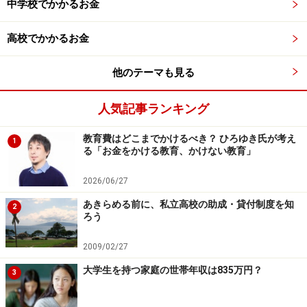
中学校でかかるお金
次のページ
では、東京23区の公立系学童保育への取り組
みについて紹介します。
高校でかかるお金
他のテーマも見る
※記事内容は執筆時点のものです。最新の内容をご確認くださ
い。
人気記事ランキング
本記事の内容は一般的な情報提供を目的としており、特定の金融
商品や投資行動を推奨するものではありません。
投資や資産運用に関する最終的なご判断はご自身の責任において
教育費はどこまでかけるべき？ ひろゆき氏が考え
1
行ってください。
る「お金をかける教育、かけない教育」
掲載情報の正確性・完全性については十分に配慮しております
が、その内容を保証するものではなく、これに基づく損失・損害
2026/06/27
などについて当社は一切の責任を負いません。
最新の情報や詳細については、必ず各金融機関やサービス提供者
あきらめる前に、私立高校の助成・貸付制度を知
の公式情報をご確認ください。
2
ろう
2009/02/27
次のページへ
1
/
2
大学生を持つ家庭の世帯年収は835万円？
3