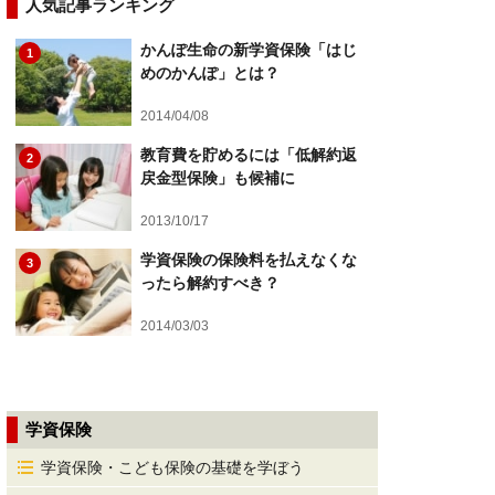
人気記事ランキング
かんぽ生命の新学資保険「はじ
1
めのかんぽ」とは？
2014/04/08
教育費を貯めるには「低解約返
2
戻金型保険」も候補に
2013/10/17
学資保険の保険料を払えなくな
3
ったら解約すべき？
2014/03/03
学資保険
学資保険・こども保険の基礎を学ぼう