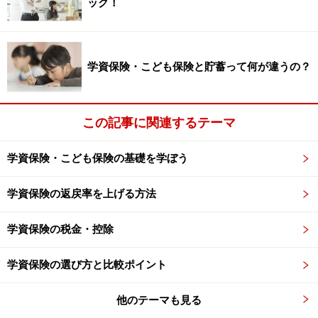
ック！
約者保護機構」により一定の契約者保護が図られます
が、破綻した生命保険会社の保険契約へは、責任準備金
と予定利率の2つに影響が出ます。
学資保険・こども保険と貯蓄って何が違うの？
責任準備金とは、保険金や給付金とは異なり、保険会社
が、将来の保険金や給付金などの支払いに備え、収入保
この記事に関連するテーマ
険料の一部を積み立てしている部分をいいます。保険会
社の経営が破綻した時点の90％までの責任準備金が原則
学資保険・こども保険の基礎を学ぼう
補償されることになっています。
学資保険の返戻率を上げる方法
一般的に保障性の高い定期保険、医療保険などは、保険
料のうち積立て部分が少なく保険金への影響は小さくな
学資保険の税金・控除
ります。一方、貯蓄性が高い学資保険や終身保険など
は、積立て部分が多いため、保険金や満期金などへの影
学資保険の選び方と比較ポイント
響は大きくなります。
他のテーマも見る