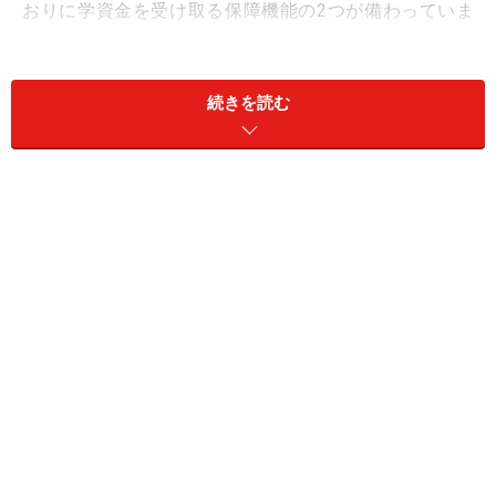
おりに学資金を受け取る保障機能の2つが備わっていま
す。
学資保険は、教育資金を計画的に準備するための安定的
続きを読む
な手段ですが、もし契約している保険会社が破綻した場
合、どうなってしまうのでしょうか？
今回は、万が一保険会社が破綻したとき、契約保険がど
うなるのかと、保険会社の破綻リスクを見つける方法な
どを説明します。