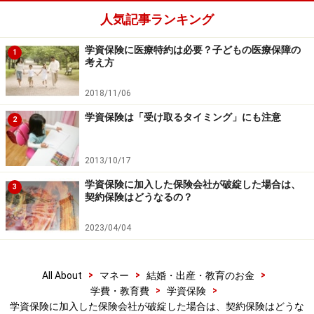
また、予定利率とは、保険会社が契約時に約束した保険
人気記事ランキング
料の運用利率のことです。予定利率が高いほど保険料が
割り引かれ安くなります。つまり、予定利率の高い時期
学資保険に医療特約は必要？子どもの医療保障の
1
考え方
に加入した保険契約は、安い保険料で大きい保険金や満
期金が得られるおトクな保険といえます。
2018/11/06
学資保険は「受け取るタイミング」にも注意
2
しかし、保険会社が破綻すれば、予定利率は低下とな
り、保険金や満期金そのものが大きく減少します。
2013/10/17
これより、学資保険のような責任準備金が大きいタイプ
学資保険に加入した保険会社が破綻した場合は、
3
契約保険はどうなるの？
の場合、もし、保険会社の経営が破綻すれば、満期金に
大きく影響が出ることになります。しかし、その影響が
2023/04/04
どの程度になるかは、契約時期から満期までの期間、予
定利率などにより、個々に違いがあり、その時点になら
>
>
>
All About
マネー
結婚・出産・教育のお金
ないとわかりません。
>
>
学費・教育費
学資保険
学資保険に加入した保険会社が破綻した場合は、契約保険はどうな