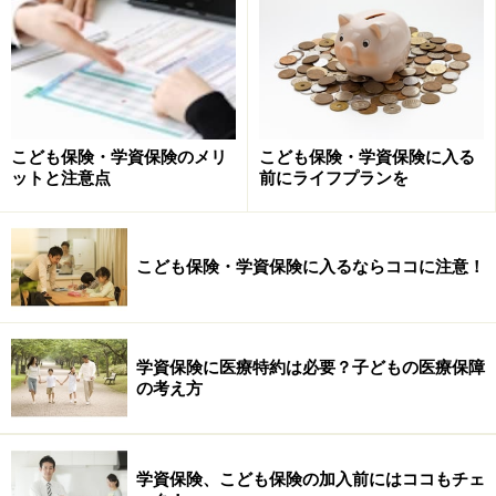
保険会社のセーフティネットとなる「生命
保険契約者保護機構」
生命保険契約者保護機構は、保険業法に基づいて平成10
年（1998年）12月1日に設立された法人で、国内で事業
を行う全ての生命保険会社が会員になっています。
こども保険・学資保険のメリ
こども保険・学資保険に入る
ットと注意点
前にライフプランを
万が一、会員である生命保険会社が破綻したとき、生命
保険契約者保護機構は、破綻した生命保険会社の契約を
こども保険・学資保険に入るならココに注意！
引き継ぐ「救済保険会社」への資金援助をしたり、自ら
が契約を引き受けたりなど、保険契約が継続できるよう
保護を図ります。
学資保険に医療特約は必要？子どもの医療保障
の考え方
学資保険などの貯蓄型保険は、銀行が経営
破綻したとき大きな影響を受ける
生命保険会社の経営が破綻した場合でも、「生命保険契
学資保険、こども保険の加入前にはココもチェ