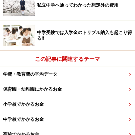
私立中学へ通ってわかった想定外の費用
金を期待して何年かに亘って積立を行ってきた人はどう
なるのでしょうか？
まさか、2007年4月以降、給付金は受取れなくなる？
中学受験では入学金のトリプル納入も起こり得
る!!
その「まさか」です。せめて長期的な経過措置が出るの
ではないかと期待したのですが、実際の経過措置はほと
んど「なし」といっていい内容でした。本当にがっかり
この記事に関連するテーマ
です。
学費・教育費の平均データ
＜経過措置＞
保育園・幼稚園にかかるお金
給付金が受け取れる条件・目的に合う人が（当然なが
ら、職場にも制度が導入されていること）、
小学校でかかるお金
3月31日までに一般財形を払い出した場合。
（注：３月31日は土曜のため、現実には3月30日までで
中学校でかかるお金
す！）
高校でかかるお金