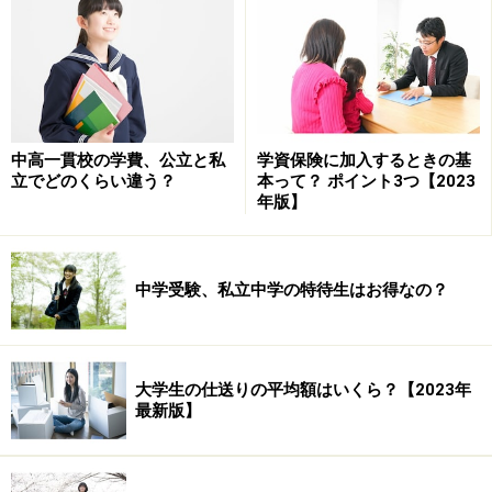
「給付金の利用が少なかった」とのことですが、教育資
金は主として高校・大学への入学時が対象のため、利用
までの期間が長くなるのは当然のことです。
中高一貫校の学費、公立と私
学資保険に加入するときの基
立でどのくらい違う？
本って？ ポイント3つ【2023
給付金を考えた一般財形の積立が教育資金の積立法とし
年版】
てようやく定着してきた矢先の廃止で、個人的には非常
に失望しています。
中学受験、私立中学の特待生はお得なの？
参照：
一般財形の助成制度が廃止に！
大学生の仕送りの平均額はいくら？【2023年
最新版】
経緯措置はほとんど「なし」
何より気になっていたのが経過措置です。これまで給付