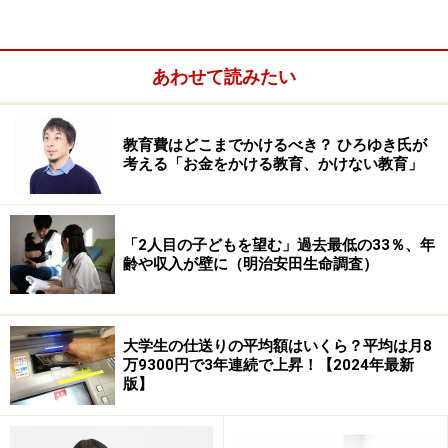
100万以上150万円未満の引出→2.5万～15万円以下の給
付金額
あわせて読みたい
教育費はどこまでかけるべき？ ひろゆき氏が
考える「お金をかける教育、かけない教育」
「2人目の子どもを望む」過去最低の33％、年
齢や収入が壁に（明治安田生命調査）
150万円以上の引出→3.5万～21万円以下の給付金額
大学生の仕送りの平均額はいくら？平均は月8
万9300円で3年連続で上昇！【2024年最新
版】
注：職場に制度が導入されていることが条件です。