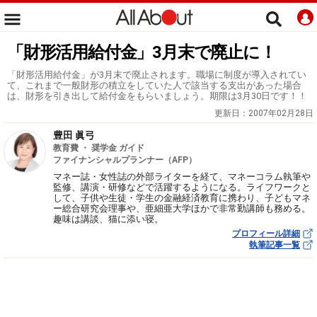
「財形活用給付金」3月末で廃止に！
「財形活用給付金」が3月末で廃止されます。職場に制度が導入されてい
て、これまで一般財形の積立をしていた人で該当する支出があった場合
は、財形を引き出して給付金をもらいましょう。期限は3月30日です！！
更新日：
2007年02月28日
豊田 眞弓
教育費 ・ 奨学金 ガイド
ファイナンシャルプランナー（AFP）
マネー誌・女性誌の外部ライターを経て、マネーコラム執筆や
監修、講演・研修などで活躍するようになる。ライフワークと
して、子供や生徒・学生の金融経済教育に携わり、子どもマネ
ー総合研究会理事や、亜細亜大学ほかで非常勤講師も務める。
趣味は講談、猫に添い寝。
プロフィール詳細
執筆記事一覧