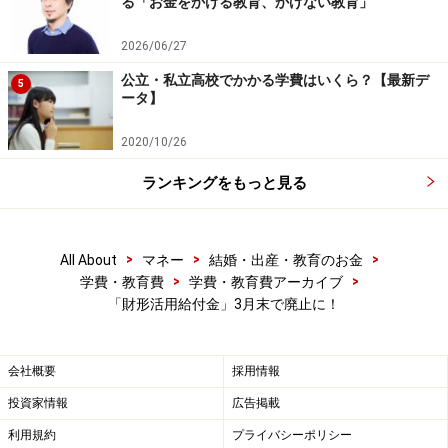
る「お金をかける教育、かけない教育」
2026/06/27
次のページへ
1
/
3
公立・私立高校でかかる学費はいくら？【最新デ
5
ータ】
2020/10/26
ランキングをもっと見る
>
>
>
All About
マネー
結婚・出産・教育のお金
>
>
学費・教育費
学費・教育費アーカイブ
「財形活用給付金」3月末で廃止に！
会社概要
採用情報
投資家情報
広告掲載
利用規約
プライバシーポリシー