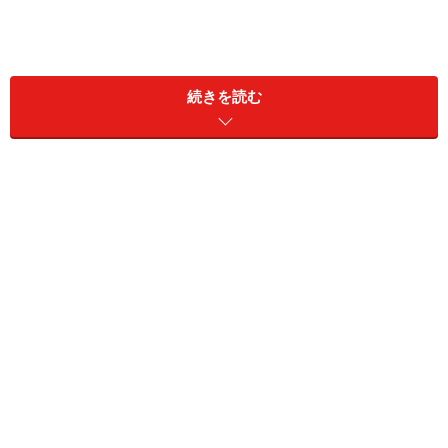
「財形活用給付金」は、一般財形を利用して計画的に財
続きを読む
産形成を行い、それを育児や教育など所定の目的のため
に合計50万円以上を払出して資金にあてたときに受け取
れる給付金（助成金、下表参照）で、平成9年に導入さ
れました。その「財形活用給付金」が3月末で廃止され
ます。
＜引出額に対する給付金（助成金）＞
業種、規模、拠出金額に応じて給付金額は異なります。
大企業より中小企業のほうが手厚い傾向がありました。
50万以上100万円未満の引出→1.5万～9万円以下の給付
金額