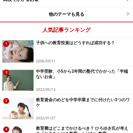
他のテーマも見る
長い人で9年くらい積立を行ってきた人もいると思いま
すが、「来年、高校受験でようやく使える」と期待して
人気記事ランキング
いた人や、「この夏に子供が生まれる」という人は、何
年積立をしてきた人でも、今後は対象にはなりません。
子供への教育投資はどうすれば成功する？
1
2006/09/11
次ページは、再点検してみよう！＞＞
中学受験、小5から2年間の塾代でかかった「半端
2
ないお金」
※記事内容は執筆時点のものです。最新の内容をご確認くださ
い。
本記事の内容は一般的な情報提供を目的としており、特定の金融
2022/05/13
商品や投資行動を推奨するものではありません。
投資や資産運用に関する最終的なご判断はご自身の責任において
教育資金のめどを中学卒業までに付けたい3つのワ
3
行ってください。
ケ
掲載情報の正確性・完全性については十分に配慮しております
が、その内容を保証するものではなく、これに基づく損失・損害
2022/01/27
などについて当社は一切の責任を負いません。
最新の情報や詳細については、必ず各金融機関やサービス提供者
教育費はどこまでかけるべき？ ひろゆき氏が考え
4
の公式情報をご確認ください。