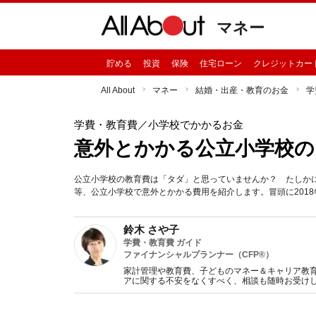
マネー
貯める
投資
保険
住宅ローン
クレジットカー
All About
マネー
結婚・出産・教育のお金
学
学費・教育費
／小学校でかかるお金
意外とかかる公立小学校のお
公立小学校の教育費は「タダ」と思っていませんか？ たしか
等、公立小学校で意外とかかる費用を紹介します。冒頭に201
鈴木 さや子
学費・教育費 ガイド
ファイナンシャルプランナー（CFP®）
家計管理や教育費、子どものマネー＆キャリア教
アに関する不安をなくすべく、相談も随時お受け
トします。iDeCoのサポートもしています。