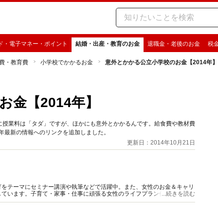
ド・電子マネー・ポイント
結婚・出産・教育のお金
退職金・老後のお金
税
費・教育費
小学校でかかるお金
意外とかかる公立小学校のお金【2014年】
金【2014年】
に授業料は「タダ」ですが、ほかにも意外とかかるんです。給食費や教材費
8年最新の情報へのリンクを追加しました。
更新日：2014年10月21日
育をテーマにセミナー講演や執筆などで活躍中。また、女性のお金＆キャリ
しています。子育て・家事・仕事に頑張る女性のライフプラン作りをサポー
...続きを読む