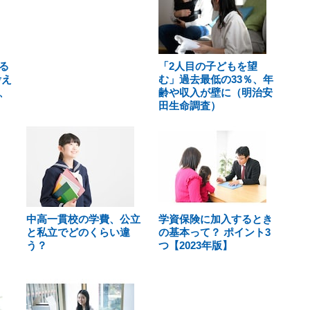
る
「2人目の子どもを望
考え
む」過去最低の33％、年
、
齢や収入が壁に（明治安
田生命調査）
中高一貫校の学費、公立
学資保険に加入するとき
と私立でどのくらい違
の基本って？ ポイント3
う？
つ【2023年版】