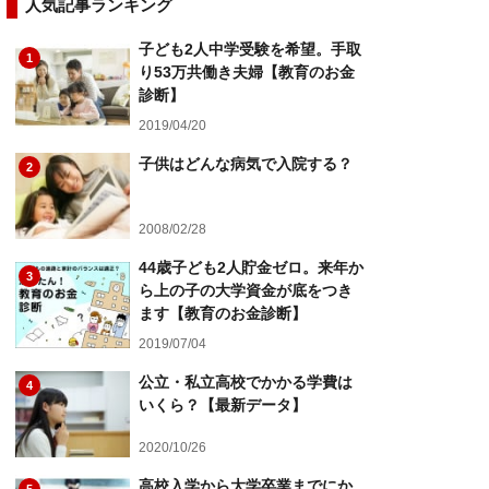
人気記事ランキング
子ども2人中学受験を希望。手取
1
り53万共働き夫婦【教育のお金
診断】
2019/04/20
子供はどんな病気で入院する？
2
2008/02/28
44歳子ども2人貯金ゼロ。来年か
3
ら上の子の大学資金が底をつき
ます【教育のお金診断】
2019/07/04
公立・私立高校でかかる学費は
4
いくら？【最新データ】
2020/10/26
高校入学から大学卒業までにか