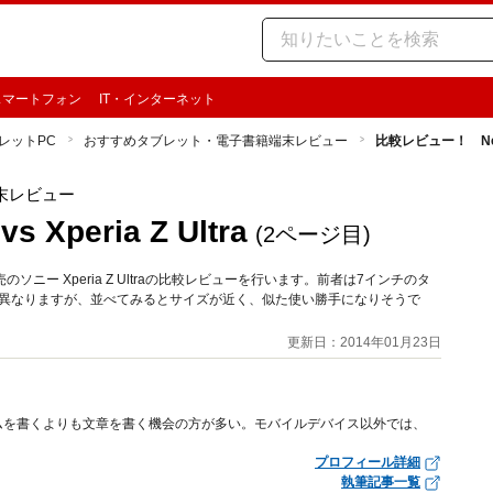
スマートフォン
IT・インターネット
レットPC
おすすめタブレット・電子書籍端末レビュー
比較レビュー！ Nexus 
末レビュー
Xperia Z Ultra
(2ページ目)
ソニー Xperia Z Ultraの比較レビューを行います。前者は7インチのタ
は異なりますが、並べてみるとサイズが近く、似た使い勝手になりそうで
更新日：2014年01月23日
ムを書くよりも文章を書く機会の方が多い。モバイルデバイス以外では、
プロフィール詳細
執筆記事一覧