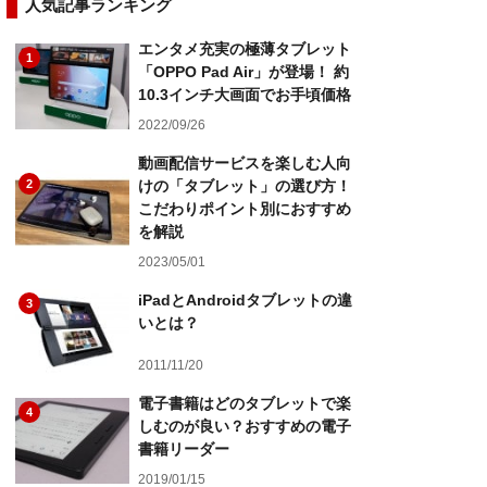
人気記事ランキング
エンタメ充実の極薄タブレット
1
「OPPO Pad Air」が登場！ 約
10.3インチ大画面でお手頃価格
2022/09/26
動画配信サービスを楽しむ人向
2
けの「タブレット」の選び方！
こだわりポイント別におすすめ
を解説
2023/05/01
iPadとAndroidタブレットの違
3
いとは？
2011/11/20
電子書籍はどのタブレットで楽
4
しむのが良い？おすすめの電子
書籍リーダー
2019/01/15