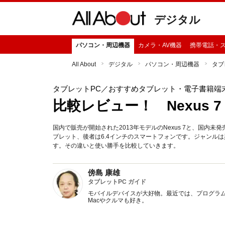
デジタル
パソコン・周辺機器
カメラ・AV機器
携帯電話・
All About
デジタル
パソコン・周辺機器
タブ
タブレットPC
／おすすめタブレット・電子書籍端
比較レビュー！ Nexus 7 vs 
国内で販売が開始された2013年モデルのNexus 7と、国内未発売の
ブレット、後者は6.4インチのスマートフォンです。ジャンル
す。その違いと使い勝手を比較していきます。
傍島 康雄
タブレットPC ガイド
モバイルデバイスが大好物。最近では、プログラ
Macやクルマも好き。