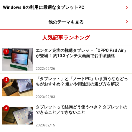
にこれに近い駆動時間で利用できました。タブレットと
Windows 8の利用に最適なタブレットPC
しては7インチから10インチがスタンダードな大きさで
他のテーマも見る
すが、12インチのタブレットを実際に使ってみると、視
認性が非常に良いです。798gという重さは、片手で持っ
人気記事ランキング
て使用するには厳しいものがありますが、両手であれば
使いやすさを感じる軽さです。
エンタメ充実の極薄タブレット「OPPO Pad Air」
1
が登場！ 約10.3インチ大画面でお手頃価格
そしてサイズアップの最大のメリットは、タイプカバー
2022/09/26
キーボードの大型化でしょうか。キーが入力しやすくな
「タブレット」と「ノートPC」いま買うならどっ
り、ノートPC代わりとしての利用が本格的にできるよう
2
ちがおすすめ？ 違いや用途別の選び方を解説
になっています。ノートPCとしては12インチは小さな方
ですが、これだけのサイズがあれば、ノートPCの代わり
2023/02/03
に通常利用することができそうです。
タブレットって結局どう使うべき？ タブレットの
3
できること／できないこと
Suface Pro 3はタブレット利用だけでなく、ノートPCと
2023/02/15
しても活用したいユーザーに満足度の高い端末だと感じ