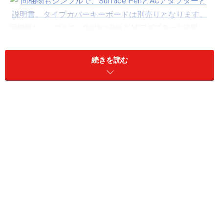
同梱物もシンプルで、Surface PenとACアダプターと説明
書。タイプカバーキーボードは別売りとなります。
続きを読む
ディスプレイ解像度は2160×1440。Surface Pro
2(1920×1080)の1.5倍のサイズとなります。
Surface Penで手書き入力例。手書きは、メモ程度ではとて
も使いやすく感じました。マウス代わりに使っても、操作性
は良いです。