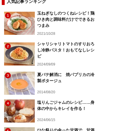
人気記事ランキング
玉ねぎなしのつくねレシピ！鶏
1
ひき肉と調味料だけでできるお
つまみ
2021/10/28
シャリシャリトマトのすりおろ
2
し冷静パスタ！おもてなしレシ
ピ
2024/09/09
夏バテ解消に 焼パプリカの冷
3
製ポタージュ
2014/08/20
塩りんごジャムのレシピ……身
4
体の中からキレイを作る！
2024/06/15
ひな祭りの余った甘酒で 甘酒