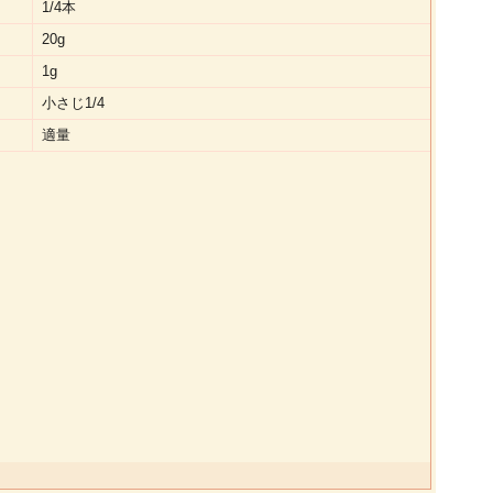
1/4本
20g
1g
小さじ1/4
適量