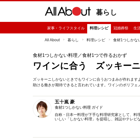
暮らし
家事・ライフスタイル
料理レシピ
冠婚葬祭
生
All About
暮らし
料理レシピ
食材1つしかな
食材1つしかない料理
／食材1つで作るおかず
ワインに合う ズッキー
ズッキーニしかないときでもワインに合うおつまみが作れますよ
助ける働きが期待できると言われています。ワインのポリフェ
五十嵐 豪
食材1つしかない料理 ガイド
自称・日本一料理が下手な料理研究家として、料
いしい「しかない料理」を提唱し、雑誌やテレビ