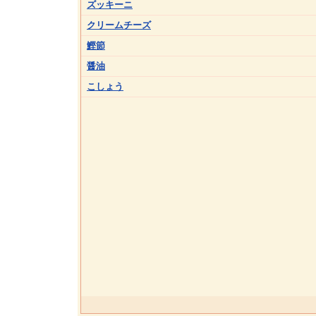
ズッキーニ
クリームチーズ
鰹節
醤油
こしょう