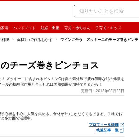
活家電
ハンドメイド
妊娠・出産
育児・赤ちゃん
子育て・キッズ
い料理
食材1つで作るおかず
ワインに合う ズッキーニのチーズ巻きピンチ
ニのチーズ巻きピンチョス
！ ズッキーニに含まれるビタミンCは夏の紫外線で疲れ気味な肌の修復を
ノールの抗酸化作用と合わせれば美肌効果が期待できるかも！
更新日：2013年08月23日
理初心者を中心に人気を集める。食材が1つしかなくてもできる、手軽でお
など多方面で活躍中。
プロフィール詳細
執筆記事一覧