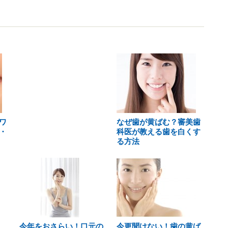
ワ
なぜ歯が黄ばむ？審美歯
・
科医が教える歯を白くす
る方法
今年をおさらい！口元の
今更聞けない！歯の黄ば