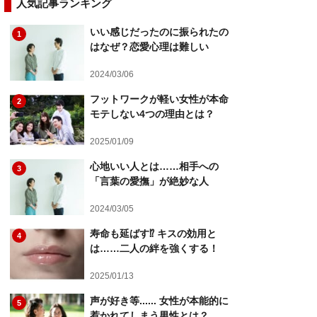
人気記事ランキング
いい感じだったのに振られたの
1
はなぜ？恋愛心理は難しい
2024/03/06
フットワークが軽い女性が本命
2
モテしない4つの理由とは？
2025/01/09
心地いい人とは……相手への
3
「言葉の愛撫」が絶妙な人
2024/03/05
寿命も延ばす⁉ キスの効用と
4
は……二人の絆を強くする！
2025/01/13
声が好き等...... 女性が本能的に
5
惹かれてしまう男性とは？