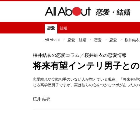
恋愛・結婚
恋愛
結婚
All About
恋愛・結婚
恋愛
恋愛
桜井結衣
桜井結衣の恋愛コラム
／桜井結衣の恋愛情報
将来有望インテリ男子との
恋愛離れや交際相手のいない人が増えている現在、「将来有望
じる高学歴男子ですが、実は彼らの心をつかむツボがあったの
桜井 結衣