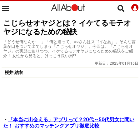
こじらせオヤジとは？ イケてるモテオ
ヤジになるための秘訣
「どうせ俺なんか……」「俺と違って、○○さんはスゴイなあ」。そんな言
葉が口をついて出てしまう「こじらせオヤジ」。今回は、「こじらせオ
ヤジ」の実態に迫りつつ、イケてるモテオヤジになるための秘訣をご紹
介！ 女性から見ると、けっこう良い男⁉
更新日：
2025年01月16日
桜井 結衣
・
「本当に出会える」アプリって？20代～50代男女に聞い
た！ おすすめのマッチングアプリ徹底比較