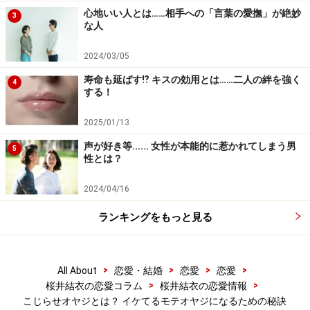
「こじらせオヤジ」に対する女性の本音
心地いい人とは……相手への「言葉の愛撫」が絶妙
3
な人
2024/03/05
これさえなければすごくイイオトコなのに……。
寿命も延ばす⁉ キスの効用とは……二人の絆を強く
4
する！
女性は、日頃のスマートでダンディな態度から一変して
器の小さい「こじらせオヤジ」になった男性を見ると、
2025/01/13
内心思い切り引いてしまいます。「ああ残念！ 普段カッ
声が好き等...... 女性が本能的に惹かれてしまう男
5
コイイだけに超ショック！ あなたが気にしていること、
性とは？
女性は全く気にしてませんから！ だから、そんなこと気
2024/04/16
にしないでもっと堂々としてほしいな」。これが女性の
本音です。
ランキングをもっと見る
誰かと比べてちょっとくらい良い学歴じゃなくても、出
世が遅くても、稼ぎが少なくても、カッコ良くなくて
>
>
>
>
All About
恋愛・結婚
恋愛
恋愛
>
>
桜井結衣の恋愛コラム
桜井結衣の恋愛情報
も、男性が思うほど女性は気にしていないものです。そ
こじらせオヤジとは？ イケてるモテオヤジになるための秘訣
れよりも、「アイツと比べて俺なんか……」と卑屈になる