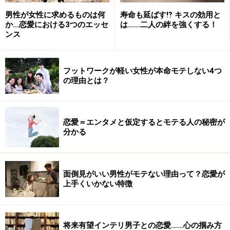
ある特定の事柄とは、その人が一生懸命努力をした分野
男性が女性に求めるものは何
寿命も延ばす⁉ キスの効用と
の事柄、努力したが手に入らなかったものに関する事柄
か…恋愛における3つのエッセ
は……二人の絆を強くする！
である場合が多いようです。たとえば、受験勉強を頑張
ンス
ってきた人なら学歴、イイ会社で働いているという自負
がある人なら勤務先、仕事を頑張って出世街道を突き進
フットワークが軽い女性が本命モテしない4つ
んでいる人なら役職や肩書き、体を鍛えている人なら立
の理由とは？
派な筋肉や体形といったことです。そして、その事柄に
関して「自分よりも相手の方が上だ」と感じると、普段
は温厚なオジサマであっても、突然卑屈になったり、ネ
恋愛＝エンタメと仮定するとモテる人の秘密が
分かる
チネチと相手を攻撃したりします。
簡単な例を挙げると、AさんとBさんという二人の同年代
面倒見がいい男性がモテない理由って？恋愛が
の男性がいたとします。Aさんは一流私立大学卒です
上手くいかない特徴
が、話しているうちにBさんが一流国立大学卒というこ
とが分かったとします。そのとたん、Aさんは、こんな
ことを言ったりするのです。「Bさんは、T大ですか！
将来有望インテリ男子との恋愛……心の掴み方