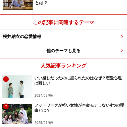
すごいですね～いやあ本当にすごい！ 私なんて浪人して
とは？
も入れなかったんですよ。すると、Bさんは会社も超一
流で？ やっぱりエリートは違いますねえ。年収は？ もし
この記事に関連するテーマ
かして、世界中に別荘とかあるんじゃないですか？ 女性
にも困ったことがないでしょう？」なんて、イヤ～な感
桜井結衣の恋愛情報
じになったりします。
他のテーマも見る
ちなみに、彼らはコンプレックスさえ刺激しなければ、
優しい良い人に感じられます。つまり、彼らが「こじら
人気記事ランキング
せオヤジ」の実態をさらしてしまうのは、コンプレック
いい感じだったのに振られたのはなぜ？恋愛心理
1
スが刺激されてしまうような相手に出会ったときなので
は難しい
す。ところが、本人はコンプレックスを刺激されてパニ
2024/03/06
ック状態であっても、普段ちょっとカッコイイオジサマ
であればあるほど女性はしっかりと見ています。
フットワークが軽い女性が本命モテしない4つの理
2
由とは？
2025/01/09