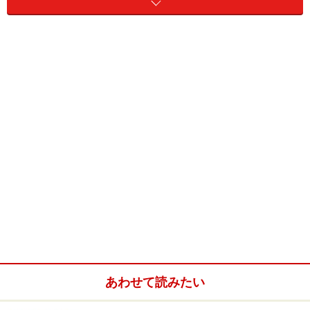
そこで今回は、「こじらせオヤジ」の実態に迫りつつ、
「こじらせオヤジ」がイケてるモテオヤジになるための
秘訣をご紹介いたします。
＜目次＞
「こじらせオヤジ」とは？
「こじらせオヤジ」に対する女性の本音
「こじらせオヤジ」から「モテオヤジ」に変わる方法
あわせて読みたい