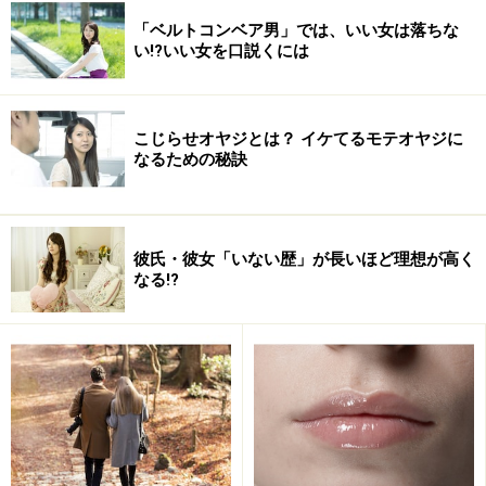
「ベルトコンベア男」では、いい女は落ちな
い!?いい女を口説くには
こじらせオヤジとは？ イケてるモテオヤジに
なるための秘訣
「こじらせオヤジ」とは？
彼氏・彼女「いない歴」が長いほど理想が高く
そもそも、「こじらせオヤジ」とは何なのでしょうか？
なる!?
簡単に説明すると、「イケてるオヤジになれるスペック
なのにもかかわらず、なんかこじらせていて残念な人」
「平均以上のルックスと経歴をもつ40代以上の男性であ
るが、ある特定の事柄に異常に反応し卑屈になる傾向が
ある人」です。