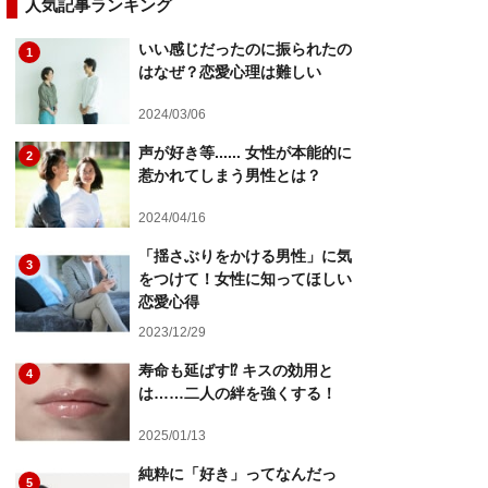
人気記事ランキング
いい感じだったのに振られたの
1
はなぜ？恋愛心理は難しい
2024/03/06
声が好き等...... 女性が本能的に
2
惹かれてしまう男性とは？
2024/04/16
「揺さぶりをかける男性」に気
3
をつけて！女性に知ってほしい
恋愛心得
2023/12/29
寿命も延ばす⁉ キスの効用と
4
は……二人の絆を強くする！
2025/01/13
純粋に「好き」ってなんだっ
5