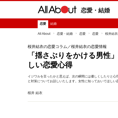
恋愛・結婚
恋愛
結婚
All About
恋愛・結婚
恋愛
恋愛
桜井結衣
桜井結衣の恋愛コラム
／桜井結衣の恋愛情報
「揺さぶりをかける男性
しい恋愛心得
イジワルを言ったかと思えば、次の瞬間には優しくしたりと心
と対策についてお話しいたします。女性に知っておいてほしい
桜井 結衣