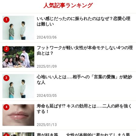
人気記事ランキング
いい感じだったのに振られたのはなぜ？恋愛心理
1
は難しい
2024/03/06
フットワークが軽い女性が本命モテしない4つの理
2
由とは？
2025/01/09
心地いい人とは……相手への「言葉の愛撫」が絶妙
3
な人
2024/03/05
寿命も延ばす⁉ キスの効用とは……二人の絆を強く
4
する！
2025/01/13
声が好き等...... 女性が本能的に惹かれてしまう男