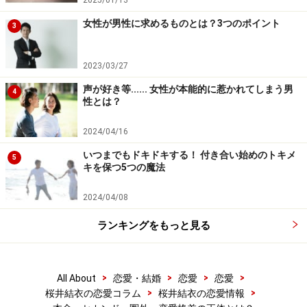
2025/01/13
女性が男性に求めるものとは？3つのポイント
3
※記事内容は執筆時点のものです。最新の内容をご確認くださ
い。
2023/03/27
声が好き等...... 女性が本能的に惹かれてしまう男
4
次のページへ
1
/
2
性とは？
2024/04/16
いつまでもドキドキする！ 付き合い始めのトキメ
5
キを保つ5つの魔法
2024/04/08
ランキングをもっと見る
>
>
>
>
All About
恋愛・結婚
恋愛
恋愛
>
>
桜井結衣の恋愛コラム
桜井結衣の恋愛情報