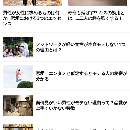
男性が女性に求めるものは何
寿命も延ばす⁉ キスの効用と
オシャレに気を配った外見はもちろんですが、所作や話
か…恋愛における3つのエッセ
は……二人の絆を強くする！
ンス
し方、視線の配り方から自信がみなぎっていたり、大切
にされてきた「恋愛バックグラウンド」がうかがえれ
ば、「この人は真剣に向き合うべき相手だ」とか、「大
フットワークが軽い女性が本命モテしない4つ
の理由とは？
切にしなければならない相手だ」と感じるものです。こ
のように、「恋愛バックグラウンド」によって引きつけ
る異性の種類が変わってきます。
恋愛＝エンタメと仮定するとモテる人の秘密が
分かる
悪い縁を引き寄せる「恋愛バックグラウン
ド」に注意！
面倒見がいい男性がモテない理由って？恋愛が
上手くいかない特徴
誰もが無意識に、出会った瞬間に「恋愛バックグラウン
ド」を嗅ぎ分け、自分のニーズに合った相手を選んでい
ます。ところが、この「自分のニーズに合った相手」と