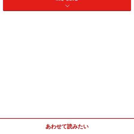
この「恋愛バックグラウンド」は一体どんなところから
漂っているのでしょうか？ 実は、第一印象だけでもかな
りの「恋愛バックグラウンド」があらわになってしまい
ます。第一印象で分かる外見、表情、声の出し方、話し
方、目の動き、あいづちなどの動作から、思っている以
あわせて読みたい
上に「恋愛バックグラウンド」は透けてしまうものなの