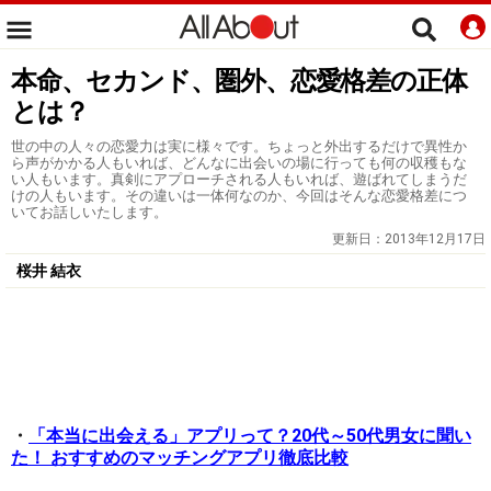
本命、セカンド、圏外、恋愛格差の正体
とは？
世の中の人々の恋愛力は実に様々です。ちょっと外出するだけで異性か
ら声がかかる人もいれば、どんなに出会いの場に行っても何の収穫もな
い人もいます。真剣にアプローチされる人もいれば、遊ばれてしまうだ
けの人もいます。その違いは一体何なのか、今回はそんな恋愛格差につ
いてお話しいたします。
更新日：
2013年12月17日
桜井 結衣
・
「本当に出会える」アプリって？20代～50代男女に聞い
た！ おすすめのマッチングアプリ徹底比較