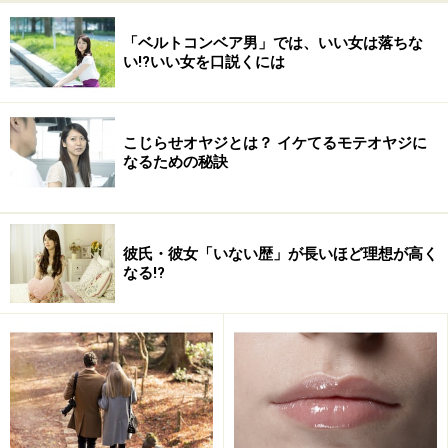
です。
「ベルトコンベア男」では、いい女は落ちな
たとえば、表情がカタイ・暗い・自信がない・自分を粗
い!?いい女を口説くには
末にしているオーラ・愛されていないオーラが出ていた
場合、残念ながらそれ相応の相手しか寄って来ません
し、セカンドもしくは恋人候補圏外とみなされてしまい
こじらせオヤジとは？ イケてるモテオヤジに
なるための秘訣
ます。
彼氏・彼女「いない歴」が長いほど理想が高く
なる!?