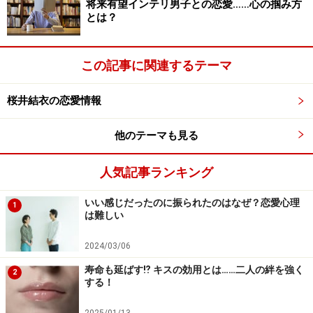
将来有望インテリ男子との恋愛……心の掴み方
いうのがやっかいなのです。なぜなら、結婚へ向けて真
とは？
剣交際したい人は共に未来を築ける人にアプローチしま
すが、一夜きりの相手を探している人は不純な動機でも
この記事に関連するテーマ
落とせそうな相手を狙うからです。
桜井結衣の恋愛情報
そして、アプローチする際に恋愛経験値の高い人はあら
ゆる恋の武器を駆使します。その武器は人によって異な
他のテーマも見る
りますが、外見だったり肩書きだったりトークだったり
性格だったりと相手に一番刺さるものを披露するので
人気記事ランキング
す。
いい感じだったのに振られたのはなぜ？恋愛心理
1
は難しい
恋の武器を使った攻撃が相手にヒットすれば、片方は本
気なのに片方は遊びということも起こります。そうなら
2024/03/06
ないために、「恋愛バックグラウンド」を整えていただ
寿命も延ばす⁉ キスの効用とは……二人の絆を強く
2
する！
きたいのです。次のページでは、「恋愛バックグラウン
ド」の整え方をご紹介します。