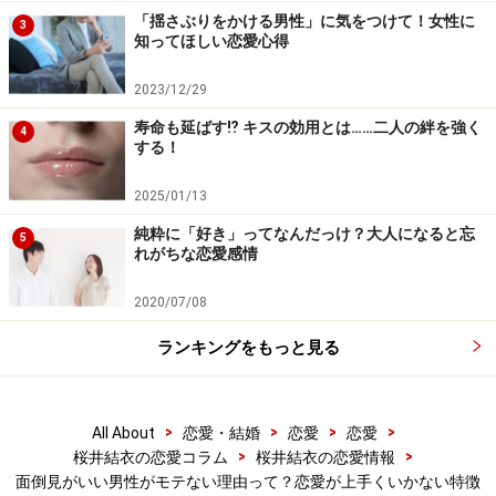
「友達が集まるイベントの準備に時間もお金も費やす」
「揺さぶりをかける男性」に気をつけて！女性に
3
といった傾向があります。これらの行動が結婚後の「家
知ってほしい恋愛心得
庭」と「家計」に影響すると女性は考えるのです。
2023/12/29
なぜなら、こういった男性は、結婚後も頻繁に後輩にお
寿命も延ばす⁉ キスの効用とは……二人の絆を強く
4
する！
ごったり、上司や同僚を突然家に連れて帰って来たり、
パーティーやイベントを開いてはその費用を自分ばかり
2025/01/13
が多くかぶったり、休日に皆でアウトドアイベントに行
純粋に「好き」ってなんだっけ？大人になると忘
5
くから大量のお弁当を作ってと頼まれたりすると容易に
れがちな恋愛感情
想像できるからです。女性たちの声を聞いてみましょ
2020/07/08
う。
ランキングをもっと見る
「面倒見が良すぎる男性は、優しいから好きになりそう
になるけれど、将来を考えると家計が心配だから好きに
>
>
>
>
All About
恋愛・結婚
恋愛
恋愛
ならないように気をつけている」（30歳／銀行）
>
>
桜井結衣の恋愛コラム
桜井結衣の恋愛情報
面倒見がいい男性がモテない理由って？恋愛が上手くいかない特徴