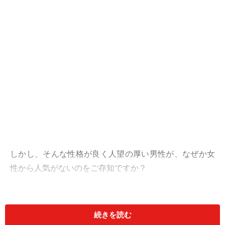
しかし、そんな性格が良く人望の厚い男性が、なぜか女
性から人気がないのをご存知ですか？
男女問わず人気があるのに、なぜか恋愛の場面ではフラ
れてしまう「原因不明の脈ナシ体験」に悩んでいる男性
続きを読む
必見！ 面倒見が良すぎる男性がモテない理由を、26～33