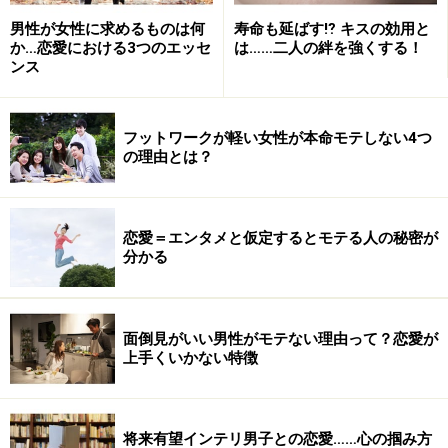
「誰にでも分け隔てなく優しい彼が好きでした。でも、
男性が女性に求めるものは何
寿命も延ばす⁉ キスの効用と
そのせいで自分に気があると勘違いする女性が出現。彼
か…恋愛における3つのエッセ
は……二人の絆を強くする！
ンス
を信じたい気持ちは強かったけど、次第に不安の方が大
きくなって別れてしまいました」（29歳／アパレル）
フットワークが軽い女性が本命モテしない4つ
の理由とは？
皆に優しくできるのは素晴らしいことですが、彼女の立
場になったらどうでしょうか？
恋愛＝エンタメと仮定するとモテる人の秘密が
交際相手である自分よりも他の人を優先したり、常に恋
分かる
のライバルの出現を気にしなければならないのは、つら
いものがありますよね。
面倒見がいい男性がモテない理由って？恋愛が
もちろん、それでも皆に優しい男性が好きだという女性
上手くいかない特徴
もいますが、多くの女性は自分を優先してくれる男性を
選ぶものです。恋愛において皆に優しいのは、ウイーク
ポイントだといえるかもしれません。
将来有望インテリ男子との恋愛……心の掴み方